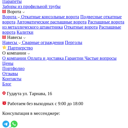
Парапеты
Заборы из профильной трубы
Ворота
Ворота
Откатные консольные ворота
Подвесные откатные
ворота
Автоматические распашные ворота
Распашные ворота
из металлического штакетника
Откатные ворота
Распашные
ворота
Калитки
Навесы
Навесы
Сварные ограждения
Перголы
Партнерство
О компании
О компании
Оплата и доставка
Гарантии
Частые вопросы
Цены
Портфолио
Отзывы
Контакты
Блог
Гудаута
ул. Тарнава, 16
Работаем без выходных с 9:00 до 18:00
Консультация в мессенджере: