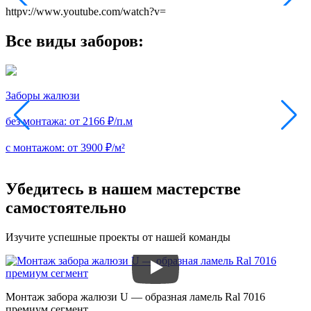
httpv://www.youtube.com/watch?v=
Все виды заборов:
Заборы жалюзи
З
без монтажа:
от 2166 ₽/п.м
б
с монтажом:
от 3900 ₽/м²
с
Убедитесь в нашем мастерстве
самостоятельно
Изучите успешные проекты от нашей команды
Монтаж забора жалюзи U — образная ламель Ral 7016
З
премиум сегмент
п