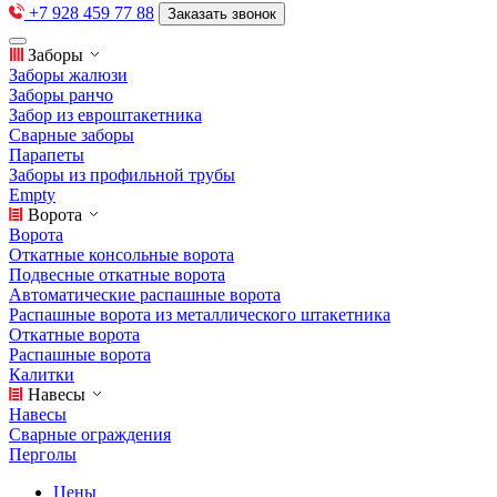
+7 928 459 77 88
Заказать звонок
Заборы
Заборы жалюзи
Заборы ранчо
Забор из евроштакетника
Сварные заборы
Парапеты
Заборы из профильной трубы
Empty
Ворота
Ворота
Откатные консольные ворота
Подвесные откатные ворота
Автоматические распашные ворота
Распашные ворота из металлического штакетника
Откатные ворота
Распашные ворота
Калитки
Навесы
Навесы
Сварные ограждения
Перголы
Цены