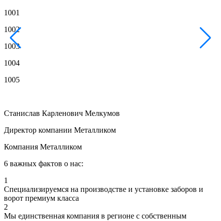
1001
1
1002
1
1003
1
1004
1
1005
1
Станислав Карленович Мелкумов
Директор компании Металликом
Компания Металликом
6 важных фактов о нас:
1
Специализируемся на производстве и установке заборов и
ворот премиум класса
2
Мы единственная компания в регионе с собственным