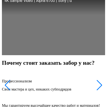
4K Sample Video | Alpha 6700 | Sony | α
Почему стоит заказать забор у нас?
Профессионализм
Свои мастера и цех, никаких субподрядов
Ф
Мы гарантируем высочайшее качество работ и материалов!