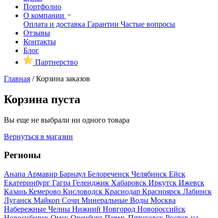
Портфолио
О компании
Оплата и доставка
Гарантии
Частые вопросы
Отзывы
Контакты
Блог
Партнерство
Главная
/
Корзина заказов
Корзина пуста
Вы еще не выбрали ни одного товара
Вернуться в магазин
Регионы
Анапа
Армавир
Барнаул
Белореченск
Челябинск
Ейск
Екатеринбург
Гагра
Геленджик
Хабаровск
Иркутск
Ижевск
Казань
Кемерово
Кисловодск
Краснодар
Красноярск
Лабинск
Луганск
Майкоп
Сочи
Минеральные Воды
Москва
Набережные Челны
Нижний Новгород
Новороссийск
Новосибирск
Омск
Оренбург
Пермь
Пятигорск
Ростов-на-