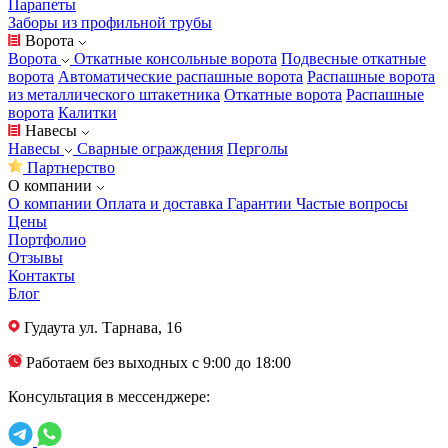
Парапеты
Заборы из профильной трубы
Ворота
Ворота
Откатные консольные ворота
Подвесные откатные
ворота
Автоматические распашные ворота
Распашные ворота
из металлического штакетника
Откатные ворота
Распашные
ворота
Калитки
Навесы
Навесы
Сварные ограждения
Перголы
Партнерство
О компании
О компании
Оплата и доставка
Гарантии
Частые вопросы
Цены
Портфолио
Отзывы
Контакты
Блог
Гудаута
ул. Тарнава, 16
Работаем без выходных с 9:00 до 18:00
Консультация в мессенджере: