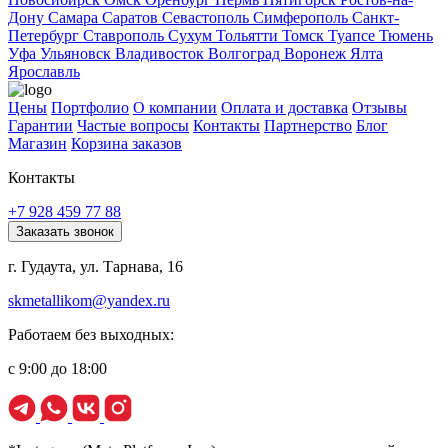
Дону
Самара
Саратов
Севастополь
Симферополь
Санкт-
Петербург
Ставрополь
Сухум
Тольятти
Томск
Туапсе
Тюмень
Уфа
Ульяновск
Владивосток
Волгоград
Воронеж
Ялта
Ярославль
Цены
Портфолио
О компании
Оплата и доставка
Отзывы
Гарантии
Частые вопросы
Контакты
Партнерство
Блог
Магазин
Корзина заказов
Контакты
+7 928 459 77 88
Заказать звонок
г. Гудаута, ул. Тарнава, 16
skmetallikom@yandex.ru
Работаем без выходных:
с 9:00 до 18:00