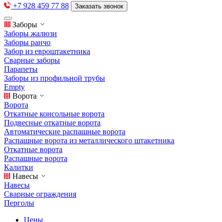
+7 928 459 77 88
Заказать звонок
Заборы
Заборы жалюзи
Заборы ранчо
Забор из евроштакетника
Сварные заборы
Парапеты
Заборы из профильной трубы
Empty
Ворота
Ворота
Откатные консольные ворота
Подвесные откатные ворота
Автоматические распашные ворота
Распашные ворота из металлического штакетника
Откатные ворота
Распашные ворота
Калитки
Навесы
Навесы
Сварные ограждения
Перголы
Цены