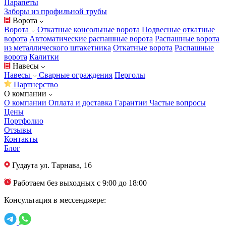
Парапеты
Заборы из профильной трубы
Ворота
Ворота
Откатные консольные ворота
Подвесные откатные
ворота
Автоматические распашные ворота
Распашные ворота
из металлического штакетника
Откатные ворота
Распашные
ворота
Калитки
Навесы
Навесы
Сварные ограждения
Перголы
Партнерство
О компании
О компании
Оплата и доставка
Гарантии
Частые вопросы
Цены
Портфолио
Отзывы
Контакты
Блог
Гудаута
ул. Тарнава, 16
Работаем без выходных с 9:00 до 18:00
Консультация в мессенджере: