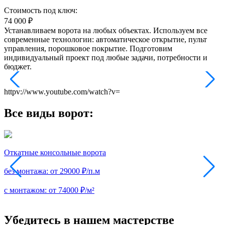
Стоимость под ключ:
74 000
₽
Устанавливаем ворота на любых объектах. Используем все
современные технологии: автоматическое открытие, пульт
управления, порошковое покрытие. Подготовим
индивидуальный проект под любые задачи, потребности и
бюджет.
httpv://www.youtube.com/watch?v=
Все виды ворот:
Откатные консольные ворота
П
без монтажа:
от 29000 ₽/п.м
б
с монтажом:
от 74000 ₽/м²
с
Убедитесь в нашем мастерстве