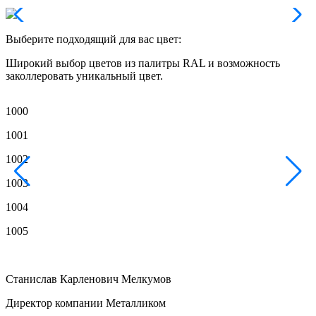
Выберите подходящий для вас цвет:
Широкий выбор цветов из палитры RAL и возможность
заколлеровать уникальный цвет.
1000
1
1001
1
1002
1
1003
1
1004
1
1005
1
Станислав Карленович Мелкумов
Директор компании Металликом