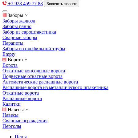
+7 928 459 77 88
Заказать звонок
Заборы
Заборы жалюзи
Заборы ранчо
Забор из евроштакетника
Сварные заборы
Парапеты
Заборы из профильной трубы
Empty
Ворота
Ворота
Откатные консольные ворота
Подвесные откатные ворота
Автоматические распашные ворота
Распашные ворота из металлического штакетника
Откатные ворота
Распашные ворота
Калитки
Навесы
Навесы
Сварные ограждения
Перголы
Цены