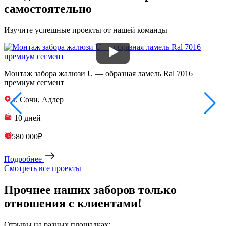
самостоятельно
Изучите успешные проекты от нашей команды
Монтаж забора жалюзи U — образная ламель Ral 7016
З
премиум сегмент
п
г. Сочи, Адлер
10 дней
580 000₽
Подробнее
Смотреть все проекты
Прочнее наших заборов только
отношения с клиентами!
Отзывы на разных площадках: