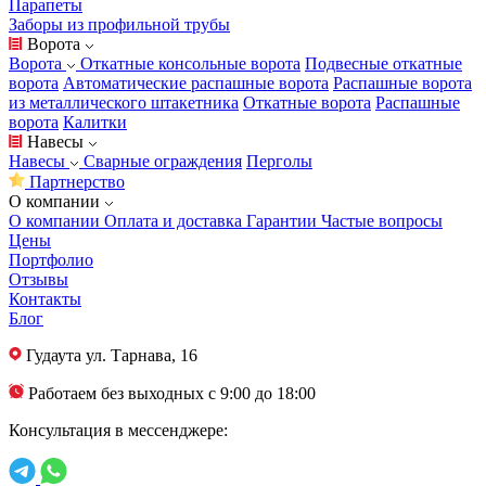
Парапеты
Заборы из профильной трубы
Ворота
Ворота
Откатные консольные ворота
Подвесные откатные
ворота
Автоматические распашные ворота
Распашные ворота
из металлического штакетника
Откатные ворота
Распашные
ворота
Калитки
Навесы
Навесы
Сварные ограждения
Перголы
Партнерство
О компании
О компании
Оплата и доставка
Гарантии
Частые вопросы
Цены
Портфолио
Отзывы
Контакты
Блог
Гудаута
ул. Тарнава, 16
Работаем без выходных с 9:00 до 18:00
Консультация в мессенджере: