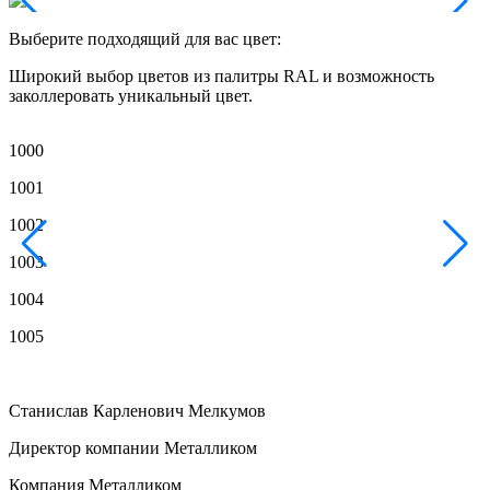
Выберите подходящий для вас цвет:
Широкий выбор цветов из палитры RAL и возможность
заколлеровать уникальный цвет.
1000
1
1001
1
1002
1
1003
1
1004
1
1005
1
Станислав Карленович Мелкумов
Директор компании Металликом
Компания Металликом