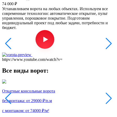
74 000
₽
Устанавливаем ворота на любых объектах. Используем все
современные технологии: автоматическое открытие, пульт
управления, порошковое покрытие. Подготовим
индивидуальный проект под любые задачи, потребности и
бюджет.
httpv://www.youtube.com/watch?v=
Все виды ворот:
Откатные консольные ворота
П
без монтажа:
от 29000 ₽/п.м
б
с монтажом:
от 74000 ₽/м²
с