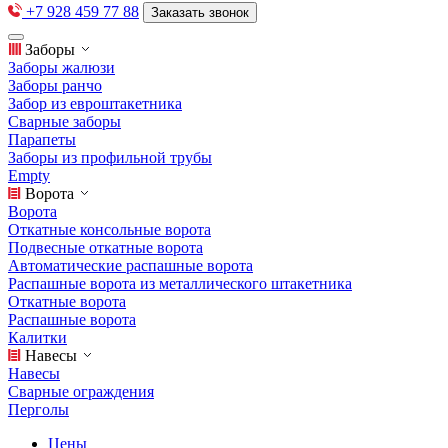
+7 928 459 77 88
Заказать звонок
Заборы
Заборы жалюзи
Заборы ранчо
Забор из евроштакетника
Сварные заборы
Парапеты
Заборы из профильной трубы
Empty
Ворота
Ворота
Откатные консольные ворота
Подвесные откатные ворота
Автоматические распашные ворота
Распашные ворота из металлического штакетника
Откатные ворота
Распашные ворота
Калитки
Навесы
Навесы
Сварные ограждения
Перголы
Цены