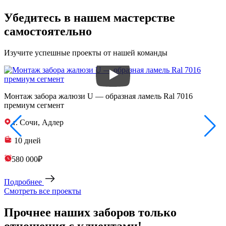
Убедитесь в нашем мастерстве
самостоятельно
Изучите успешные проекты от нашей команды
Монтаж забора жалюзи U — образная ламель Ral 7016
З
премиум сегмент
п
г. Сочи, Адлер
10 дней
580 000₽
Подробнее
Смотреть все проекты
Прочнее наших заборов только
отношения с клиентами!