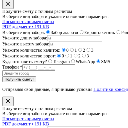
Получите смету с точным расчетом
Выберите вид забора и укажите основные параметры:
Посмотреть пример сметы
PDF документ • 191 KB
Выберите вид забора:
Забор жалюзи
Евроштакетник
Ра
Укажите длину забора:
Укажите высоту забора:
Укажите количество калиток:
0
1
2
3
Укажите количество ворот:
0
1
2
3
Куда отправить смету?
Telegram
WhatsApp
SMS
Телефон
*
Получить смету!
Отправляя свои данные, я принимаю условия
Политики конфи
Получите смету с точным расчетом
Выберите вид забора и укажите основные параметры:
Посмотреть пример сметы
PDF документ • 191 KB