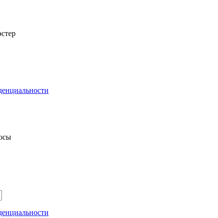
стер
денциальности
росы
денциальности