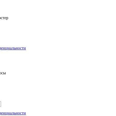
стер
денциальности
росы
денциальности