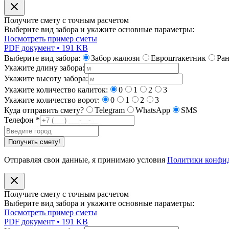
Получите смету с точным расчетом
Выберите вид забора и укажите основные параметры:
Посмотреть пример сметы
PDF документ • 191 KB
Выберите вид забора:
Забор жалюзи
Евроштакетник
Ра
Укажите длину забора:
Укажите высоту забора:
Укажите количество калиток:
0
1
2
3
Укажите количество ворот:
0
1
2
3
Куда отправить смету?
Telegram
WhatsApp
SMS
Телефон
*
Получить смету!
Отправляя свои данные, я принимаю условия
Политики конфи
Получите смету с точным расчетом
Выберите вид забора и укажите основные параметры:
Посмотреть пример сметы
PDF документ • 191 KB