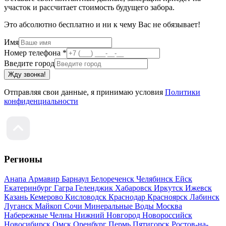
участок и рассчитает стоимость будущего забора.
Это абсолютно бесплатно и ни к чему Вас не обязывает!
Имя
Номер телефона
*
Введите город
Жду звонка!
Отправляя свои данные, я принимаю условия
Политики
конфиденциальности
Регионы
Анапа
Армавир
Барнаул
Белореченск
Челябинск
Ейск
Екатеринбург
Гагра
Геленджик
Хабаровск
Иркутск
Ижевск
Казань
Кемерово
Кисловодск
Краснодар
Красноярск
Лабинск
Луганск
Майкоп
Сочи
Минеральные Воды
Москва
Набережные Челны
Нижний Новгород
Новороссийск
Новосибирск
Омск
Оренбург
Пермь
Пятигорск
Ростов-на-