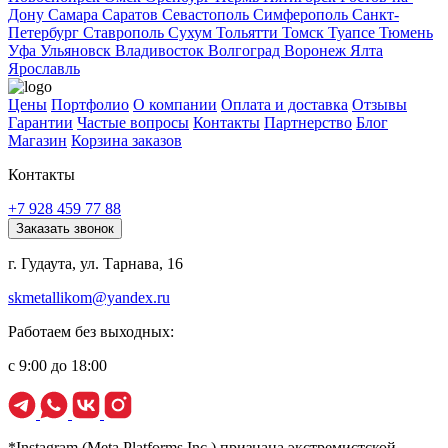
Дону
Самара
Саратов
Севастополь
Симферополь
Санкт-
Петербург
Ставрополь
Сухум
Тольятти
Томск
Туапсе
Тюмень
Уфа
Ульяновск
Владивосток
Волгоград
Воронеж
Ялта
Ярославль
Цены
Портфолио
О компании
Оплата и доставка
Отзывы
Гарантии
Частые вопросы
Контакты
Партнерство
Блог
Магазин
Корзина заказов
Контакты
+7 928 459 77 88
Заказать звонок
г. Гудаута, ул. Тарнава, 16
skmetallikom@yandex.ru
Работаем без выходных:
с 9:00 до 18:00
*Instagram (Meta Platforms Inc.) признана экстремистской