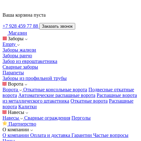
Ваша корзина пуста
+7 928 459 77 88
Заказать звонок
Магазин
Заборы
Empty
Заборы жалюзи
Заборы ранчо
Забор из евроштакетника
Сварные заборы
Парапеты
Заборы из профильной трубы
Ворота
Ворота
Откатные консольные ворота
Подвесные откатные
ворота
Автоматические распашные ворота
Распашные ворота
из металлического штакетника
Откатные ворота
Распашные
ворота
Калитки
Навесы
Навесы
Сварные ограждения
Перголы
Партнерство
О компании
О компании
Оплата и доставка
Гарантии
Частые вопросы
Цены