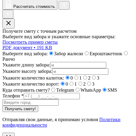
Рассчитать стоимость
Получите смету с точным расчетом
Выберите вид забора и укажите основные параметры:
Посмотреть пример сметы
PDF документ • 191 KB
Выберите вид забора:
Забор жалюзи
Евроштакетник
Ранчо
Укажите длину забора:
Укажите высоту забора:
Укажите количество калиток:
0
1
2
3
Укажите количество ворот:
0
1
2
3
Куда отправить смету?
Telegram
WhatsApp
SMS
Телефон
*
Получить смету!
Отправляя свои данные, я принимаю условия
Политики
конфиденциальности