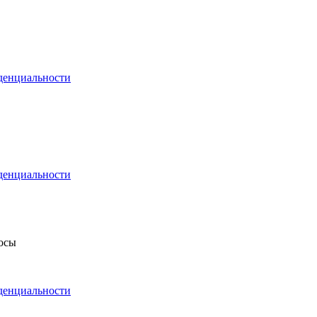
денциальности
денциальности
росы
денциальности