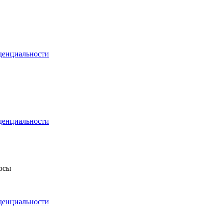
денциальности
денциальности
росы
денциальности