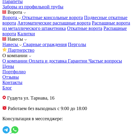
Парапеты
Заборы из профильной трубы
Ворота
Ворота
Откатные консольные ворота
Подвесные откатные
ворота
Автоматические распашные ворота
Распашные ворота
из металлического штакетника
Откатные ворота
Распашные
ворота
Калитки
Навесы
Навесы
Сварные ограждения
Перголы
Партнерство
О компании
О компании
Оплата и доставка
Гарантии
Частые вопросы
Цены
Портфолио
Отзывы
Контакты
Блог
Гудаута
ул. Тарнава, 16
Работаем без выходных с 9:00 до 18:00
Консультация в мессенджере: