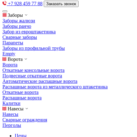
+7 928 459 77 88
Заказать звонок
Заборы
Заборы жалюзи
Заборы ранчо
Забор из евроштакетника
Сварные заборы
Парапеты
Заборы из профильной трубы
Empty
Ворота
Ворота
Откатные консольные ворота
Подвесные откатные ворота
Автоматические распашные ворота
Распашные ворота из металлического штакетника
Откатные ворота
Распашные ворота
Калитки
Навесы
Навесы
Сварные ограждения
Перголы
Цены