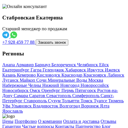
Стабровская Екатерина
Старший менеджер по продажам
+7 928 459 77 88
Заказать звонок
Регионы
Анапа
Армавир
Барнаул
Белореченск
Челябинск
Ейск
Екатеринбург
Гагра
Геленджик
Хабаровск
Иркутск
Ижевск
Казань
Кемерово
Кисловодск
Краснодар
Красноярск
Лабинск
Луганск
Майкоп
Сочи
Минеральные Воды
Москва
Набережные Челны
Нижний Новгород
Новороссийск
Новосибирск
Омск
Оренбург
Пермь
Пятигорск
Ростов-на-
Дону
Самара
Саратов
Севастополь
Симферополь
Санкт-
Петербург
Ставрополь
Сухум
Тольятти
Томск
Туапсе
Тюмень
Уфа
Ульяновск
Владивосток
Волгоград
Воронеж
Ялта
Ярославль
Цены
Портфолио
О компании
Оплата и доставка
Отзывы
Гарантии
Частые вопросы
Контакты
Партнерство
Блог