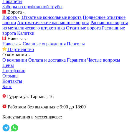
Парапеты
Заборы из профильной трубы
Ворота
Ворота
Откатные консольные ворота
Подвесные откатные
ворота
Автоматические распашные ворота
Распашные ворота
из металлического штакетника
Откатные ворота
Распашные
ворота
Калитки
Навесы
Навесы
Сварные ограждения
Перголы
Партнерство
О компании
О компании
Оплата и доставка
Гарантии
Частые вопросы
Цены
Портфолио
Отзывы
Контакты
Блог
Гудаута
ул. Тарнава, 16
Работаем без выходных с 9:00 до 18:00
Консультация в мессенджере: