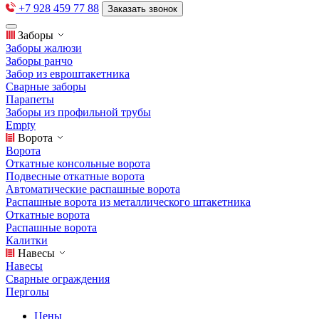
+7 928 459 77 88
Заказать звонок
Заборы
Заборы жалюзи
Заборы ранчо
Забор из евроштакетника
Сварные заборы
Парапеты
Заборы из профильной трубы
Empty
Ворота
Ворота
Откатные консольные ворота
Подвесные откатные ворота
Автоматические распашные ворота
Распашные ворота из металлического штакетника
Откатные ворота
Распашные ворота
Калитки
Навесы
Навесы
Сварные ограждения
Перголы
Цены