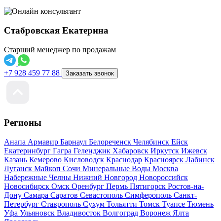
Стабровская Екатерина
Старший менеджер по продажам
+7 928 459 77 88
Заказать звонок
Регионы
Анапа
Армавир
Барнаул
Белореченск
Челябинск
Ейск
Екатеринбург
Гагра
Геленджик
Хабаровск
Иркутск
Ижевск
Казань
Кемерово
Кисловодск
Краснодар
Красноярск
Лабинск
Луганск
Майкоп
Сочи
Минеральные Воды
Москва
Набережные Челны
Нижний Новгород
Новороссийск
Новосибирск
Омск
Оренбург
Пермь
Пятигорск
Ростов-на-
Дону
Самара
Саратов
Севастополь
Симферополь
Санкт-
Петербург
Ставрополь
Сухум
Тольятти
Томск
Туапсе
Тюмень
Уфа
Ульяновск
Владивосток
Волгоград
Воронеж
Ялта