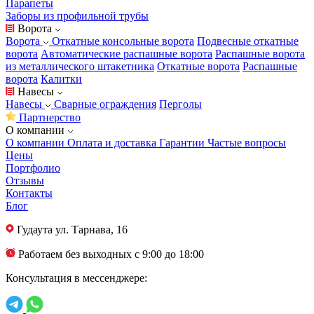
Парапеты
Заборы из профильной трубы
Ворота
Ворота
Откатные консольные ворота
Подвесные откатные
ворота
Автоматические распашные ворота
Распашные ворота
из металлического штакетника
Откатные ворота
Распашные
ворота
Калитки
Навесы
Навесы
Сварные ограждения
Перголы
Партнерство
О компании
О компании
Оплата и доставка
Гарантии
Частые вопросы
Цены
Портфолио
Отзывы
Контакты
Блог
Гудаута
ул. Тарнава, 16
Работаем без выходных с 9:00 до 18:00
Консультация в мессенджере: