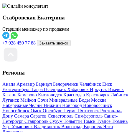
Стабровская Екатерина
Старший менеджер по продажам
+7 928 459 77 88
Заказать звонок
Регионы
Анапа
Армавир
Барнаул
Белореченск
Челябинск
Ейск
Екатеринбург
Гагра
Геленджик
Хабаровск
Иркутск
Ижевск
Казань
Кемерово
Кисловодск
Краснодар
Красноярск
Лабинск
Луганск
Майкоп
Сочи
Минеральные Воды
Москва
Набережные Челны
Нижний Новгород
Новороссийск
Новосибирск
Омск
Оренбург
Пермь
Пятигорск
Ростов-на-
Дону
Самара
Саратов
Севастополь
Симферополь
Санкт-
Петербург
Ставрополь
Сухум
Тольятти
Томск
Туапсе
Тюмень
Уфа
Ульяновск
Владивосток
Волгоград
Воронеж
Ялта
Ярославль