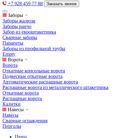
+7 928 459 77 88
Заказать звонок
Заборы
Заборы жалюзи
Заборы ранчо
Забор из евроштакетника
Сварные заборы
Парапеты
Заборы из профильной трубы
Empty
Ворота
Ворота
Откатные консольные ворота
Подвесные откатные ворота
Автоматические распашные ворота
Распашные ворота из металлического штакетника
Откатные ворота
Распашные ворота
Калитки
Навесы
Навесы
Сварные ограждения
Перголы
Цены