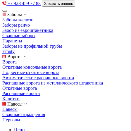
+7 928 459 77 88
Заказать звонок
Заборы
Заборы жалюзи
Заборы ранчо
Забор из евроштакетника
Сварные заборы
Парапеты
Заборы из профильной трубы
Empty
Ворота
Ворота
Откатные консольные ворота
Подвесные откатные ворота
Автоматические распашные ворота
Распашные ворота из металлического штакетника
Откатные ворота
Распашные ворота
Калитки
Навесы
Навесы
Сварные ограждения
Перголы
Цены