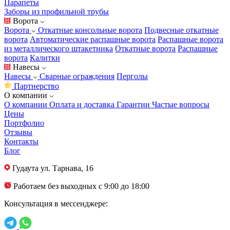
Парапеты
Заборы из профильной трубы
Ворота
Ворота
Откатные консольные ворота
Подвесные откатные
ворота
Автоматические распашные ворота
Распашные ворота
из металлического штакетника
Откатные ворота
Распашные
ворота
Калитки
Навесы
Навесы
Сварные ограждения
Перголы
Партнерство
О компании
О компании
Оплата и доставка
Гарантии
Частые вопросы
Цены
Портфолио
Отзывы
Контакты
Блог
Гудаута
ул. Тарнава, 16
Работаем без выходных с 9:00 до 18:00
Консультация в мессенджере: