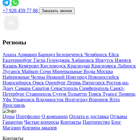
+7 928 459 77 88
Заказать звонок
Регионы
Анапа
Армавир
Барнаул
Белореченск
Челябинск
Ейск
Екатеринбург
Гагра
Геленджик
Хабаровск
Иркутск
Ижевск
Казань
Кемерово
Кисловодск
Краснодар
Красноярск
Лабинск
Луганск
Майкоп
Сочи
Минеральные Воды
Москва
Набережные Челны
Нижний Новгород
Новороссийск
Новосибирск
Омск
Оренбург
Пермь
Пятигорск
Ростов-на-
Дону
Самара
Саратов
Севастополь
Симферополь
Санкт-
Петербург
Ставрополь
Сухум
Тольятти
Томск
Туапсе
Тюмень
Уфа
Ульяновск
Владивосток
Волгоград
Воронеж
Ялта
Ярославль
Цены
Портфолио
О компании
Оплата и доставка
Отзывы
Гарантии
Частые вопросы
Контакты
Партнерство
Блог
Магазин
Корзина заказов
Контакты