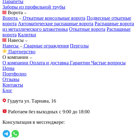
Парапеты
Заборы из профильной трубы
Ворота
Ворота
Откатные консольные ворота
Подвесные откатные
ворота
Автоматические распашные ворота
Распашные ворота
из металлического штакетника
Откатные ворота
Распашные
ворота
Калитки
Навесы
Навесы
Сварные ограждения
Перголы
Партнерство
О компании
О компании
Оплата и доставка
Гарантии
Частые вопросы
Цены
Портфолио
Отзывы
Контакты
Блог
Гудаута
ул. Тарнава, 16
Работаем без выходных с 9:00 до 18:00
Консультация в мессенджере: