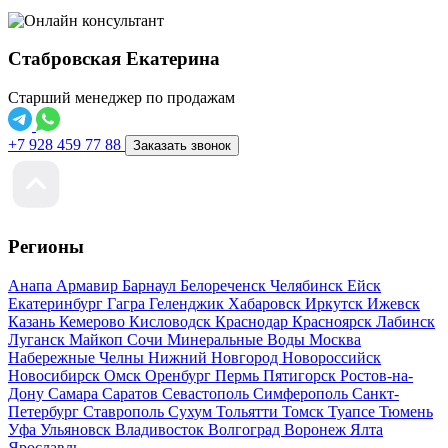
Стабровская Екатерина
Старший менеджер по продажам
+7 928 459 77 88
Заказать звонок
Регионы
Анапа
Армавир
Барнаул
Белореченск
Челябинск
Ейск
Екатеринбург
Гагра
Геленджик
Хабаровск
Иркутск
Ижевск
Казань
Кемерово
Кисловодск
Краснодар
Красноярск
Лабинск
Луганск
Майкоп
Сочи
Минеральные Воды
Москва
Набережные Челны
Нижний Новгород
Новороссийск
Новосибирск
Омск
Оренбург
Пермь
Пятигорск
Ростов-на-
Дону
Самара
Саратов
Севастополь
Симферополь
Санкт-
Петербург
Ставрополь
Сухум
Тольятти
Томск
Туапсе
Тюмень
Уфа
Ульяновск
Владивосток
Волгоград
Воронеж
Ялта
Ярославль