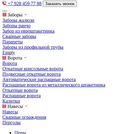
+7 928 459 77 88
Заказать звонок
Заборы
Заборы жалюзи
Заборы ранчо
Забор из евроштакетника
Сварные заборы
Парапеты
Заборы из профильной трубы
Empty
Ворота
Ворота
Откатные консольные ворота
Подвесные откатные ворота
Автоматические распашные ворота
Распашные ворота из металлического штакетника
Откатные ворота
Распашные ворота
Калитки
Навесы
Навесы
Сварные ограждения
Перголы
Цены