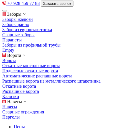
+7 928 459 77 88
Заказать звонок
Заборы
Заборы жалюзи
Заборы ранчо
Забор из евроштакетника
Сварные заборы
Парапеты
Заборы из профильной трубы
Empty
Ворота
Ворота
Откатные консольные ворота
Подвесные откатные ворота
Автоматические распашные ворота
Распашные ворота из металлического штакетника
Откатные ворота
Распашные ворота
Калитки
Навесы
Навесы
Сварные ограждения
Перголы
Цены