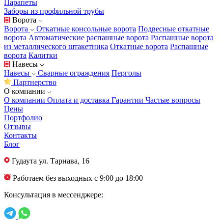
Парапеты
Заборы из профильной трубы
Ворота
Ворота
Откатные консольные ворота
Подвесные откатные
ворота
Автоматические распашные ворота
Распашные ворота
из металлического штакетника
Откатные ворота
Распашные
ворота
Калитки
Навесы
Навесы
Сварные ограждения
Перголы
Партнерство
О компании
О компании
Оплата и доставка
Гарантии
Частые вопросы
Цены
Портфолио
Отзывы
Контакты
Блог
Гудаута
ул. Тарнава, 16
Работаем без выходных с 9:00 до 18:00
Консультация в мессенджере: