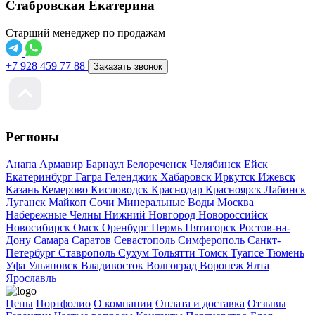
Стабровская Екатерина
Старший менеджер по продажам
+7 928 459 77 88
Заказать звонок
Регионы
Анапа
Армавир
Барнаул
Белореченск
Челябинск
Ейск
Екатеринбург
Гагра
Геленджик
Хабаровск
Иркутск
Ижевск
Казань
Кемерово
Кисловодск
Краснодар
Красноярск
Лабинск
Луганск
Майкоп
Сочи
Минеральные Воды
Москва
Набережные Челны
Нижний Новгород
Новороссийск
Новосибирск
Омск
Оренбург
Пермь
Пятигорск
Ростов-на-
Дону
Самара
Саратов
Севастополь
Симферополь
Санкт-
Петербург
Ставрополь
Сухум
Тольятти
Томск
Туапсе
Тюмень
Уфа
Ульяновск
Владивосток
Волгоград
Воронеж
Ялта
Ярославль
Цены
Портфолио
О компании
Оплата и доставка
Отзывы