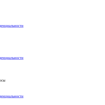
денциальности
денциальности
росы
денциальности