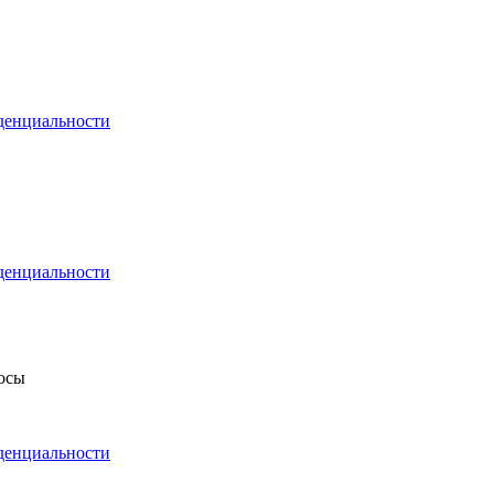
денциальности
денциальности
росы
денциальности