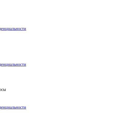
денциальности
денциальности
росы
денциальности