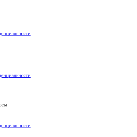
денциальности
денциальности
росы
денциальности