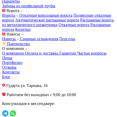
Парапеты
Заборы из профильной трубы
Ворота
Ворота
Откатные консольные ворота
Подвесные откатные
ворота
Автоматические распашные ворота
Распашные ворота
из металлического штакетника
Откатные ворота
Распашные
ворота
Калитки
Навесы
Навесы
Сварные ограждения
Перголы
Партнерство
О компании
О компании
Оплата и доставка
Гарантии
Частые вопросы
Цены
Портфолио
Отзывы
Контакты
Блог
Гудаута
ул. Тарнава, 16
Работаем без выходных с 9:00 до 18:00
Консультация в мессенджере: