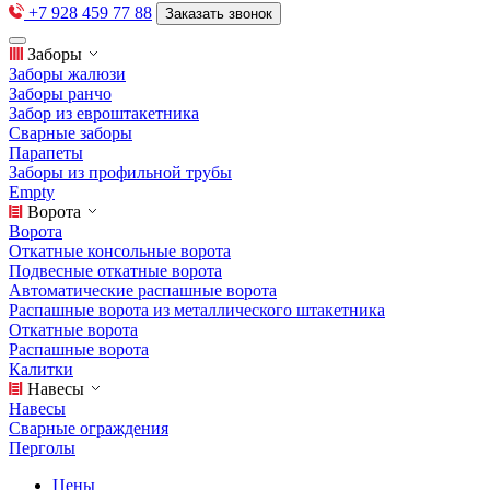
+7 928 459 77 88
Заказать звонок
Заборы
Заборы жалюзи
Заборы ранчо
Забор из евроштакетника
Сварные заборы
Парапеты
Заборы из профильной трубы
Empty
Ворота
Ворота
Откатные консольные ворота
Подвесные откатные ворота
Автоматические распашные ворота
Распашные ворота из металлического штакетника
Откатные ворота
Распашные ворота
Калитки
Навесы
Навесы
Сварные ограждения
Перголы
Цены