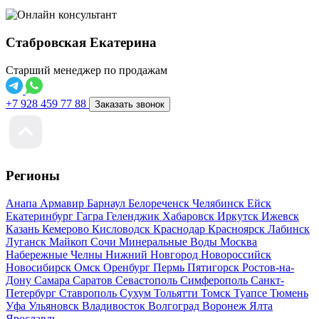
Стабровская Екатерина
Старший менеджер по продажам
+7 928 459 77 88
Заказать звонок
Регионы
Анапа
Армавир
Барнаул
Белореченск
Челябинск
Ейск
Екатеринбург
Гагра
Геленджик
Хабаровск
Иркутск
Ижевск
Казань
Кемерово
Кисловодск
Краснодар
Красноярск
Лабинск
Луганск
Майкоп
Сочи
Минеральные Воды
Москва
Набережные Челны
Нижний Новгород
Новороссийск
Новосибирск
Омск
Оренбург
Пермь
Пятигорск
Ростов-на-
Дону
Самара
Саратов
Севастополь
Симферополь
Санкт-
Петербург
Ставрополь
Сухум
Тольятти
Томск
Туапсе
Тюмень
Уфа
Ульяновск
Владивосток
Волгоград
Воронеж
Ялта
Ярославль