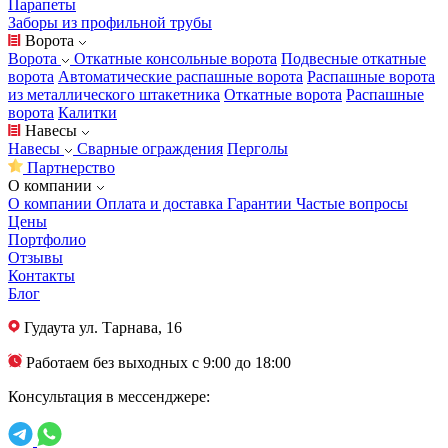
Парапеты
Заборы из профильной трубы
Ворота
Ворота
Откатные консольные ворота
Подвесные откатные
ворота
Автоматические распашные ворота
Распашные ворота
из металлического штакетника
Откатные ворота
Распашные
ворота
Калитки
Навесы
Навесы
Сварные ограждения
Перголы
Партнерство
О компании
О компании
Оплата и доставка
Гарантии
Частые вопросы
Цены
Портфолио
Отзывы
Контакты
Блог
Гудаута
ул. Тарнава, 16
Работаем без выходных с 9:00 до 18:00
Консультация в мессенджере: