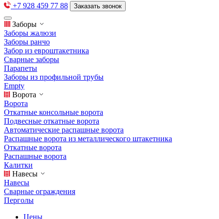
+7 928 459 77 88
Заказать звонок
Заборы
Заборы жалюзи
Заборы ранчо
Забор из евроштакетника
Сварные заборы
Парапеты
Заборы из профильной трубы
Empty
Ворота
Ворота
Откатные консольные ворота
Подвесные откатные ворота
Автоматические распашные ворота
Распашные ворота из металлического штакетника
Откатные ворота
Распашные ворота
Калитки
Навесы
Навесы
Сварные ограждения
Перголы
Цены