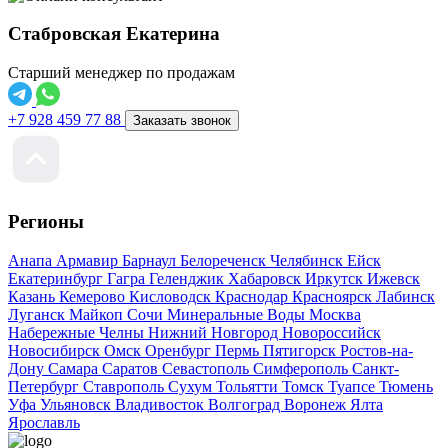
Стабровская Екатерина
Старший менеджер по продажам
+7 928 459 77 88
Заказать звонок
Регионы
Анапа
Армавир
Барнаул
Белореченск
Челябинск
Ейск
Екатеринбург
Гагра
Геленджик
Хабаровск
Иркутск
Ижевск
Казань
Кемерово
Кисловодск
Краснодар
Красноярск
Лабинск
Луганск
Майкоп
Сочи
Минеральные Воды
Москва
Набережные Челны
Нижний Новгород
Новороссийск
Новосибирск
Омск
Оренбург
Пермь
Пятигорск
Ростов-на-
Дону
Самара
Саратов
Севастополь
Симферополь
Санкт-
Петербург
Ставрополь
Сухум
Тольятти
Томск
Туапсе
Тюмень
Уфа
Ульяновск
Владивосток
Волгоград
Воронеж
Ялта
Ярославль