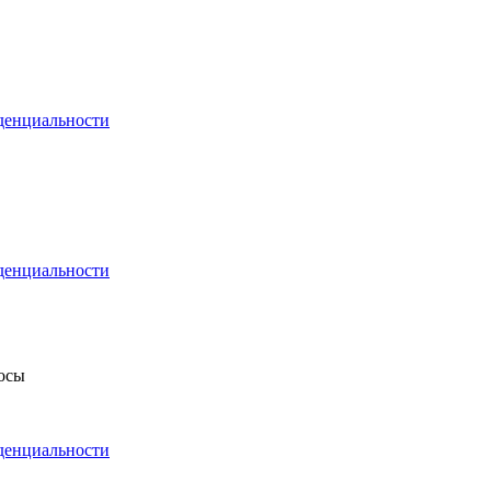
денциальности
денциальности
росы
денциальности