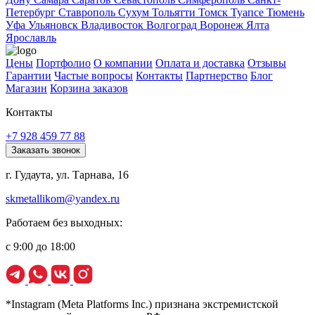
Петербург
Ставрополь
Сухум
Тольятти
Томск
Туапсе
Тюмень
Уфа
Ульяновск
Владивосток
Волгоград
Воронеж
Ялта
Ярославль
Цены
Портфолио
О компании
Оплата и доставка
Отзывы
Гарантии
Частые вопросы
Контакты
Партнерство
Блог
Магазин
Корзина заказов
Контакты
+7 928 459 77 88
Заказать звонок
г. Гудаута, ул. Тарнава, 16
skmetallikom@yandex.ru
Работаем без выходных:
с 9:00 до 18:00
*Instagram (Meta Platforms Inc.) признана экстремистской