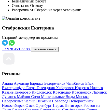
Безналичный расчет
Оплата по Qr коду
Рассрочка от Сбербанка через эквайринг
Стабровская Екатерина
Старший менеджер по продажам
+7 928 459 77 88
Заказать звонок
Регионы
Анапа
Армавир
Барнаул
Белореченск
Челябинск
Ейск
Екатеринбург
Гагра
Геленджик
Хабаровск
Иркутск
Ижевск
Казань
Кемерово
Кисловодск
Краснодар
Красноярск
Лабинск
Луганск
Майкоп
Сочи
Минеральные Воды
Москва
Набережные Челны
Нижний Новгород
Новороссийск
Новосибирск
Омск
Оренбург
Пермь
Пятигорск
Ростов-на-
Дону
Самара
Саратов
Севастополь
Симферополь
Санкт-