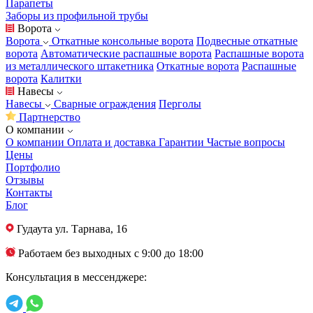
Парапеты
Заборы из профильной трубы
Ворота
Ворота
Откатные консольные ворота
Подвесные откатные
ворота
Автоматические распашные ворота
Распашные ворота
из металлического штакетника
Откатные ворота
Распашные
ворота
Калитки
Навесы
Навесы
Сварные ограждения
Перголы
Партнерство
О компании
О компании
Оплата и доставка
Гарантии
Частые вопросы
Цены
Портфолио
Отзывы
Контакты
Блог
Гудаута
ул. Тарнава, 16
Работаем без выходных с 9:00 до 18:00
Консультация в мессенджере: