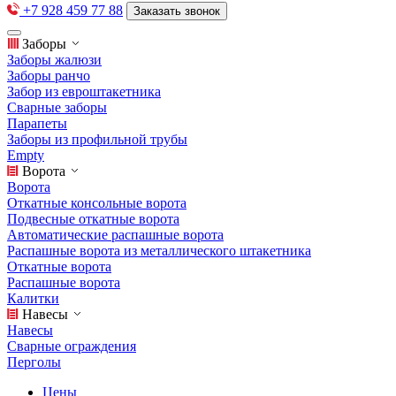
+7 928 459 77 88
Заказать звонок
Заборы
Заборы жалюзи
Заборы ранчо
Забор из евроштакетника
Сварные заборы
Парапеты
Заборы из профильной трубы
Empty
Ворота
Ворота
Откатные консольные ворота
Подвесные откатные ворота
Автоматические распашные ворота
Распашные ворота из металлического штакетника
Откатные ворота
Распашные ворота
Калитки
Навесы
Навесы
Сварные ограждения
Перголы
Цены