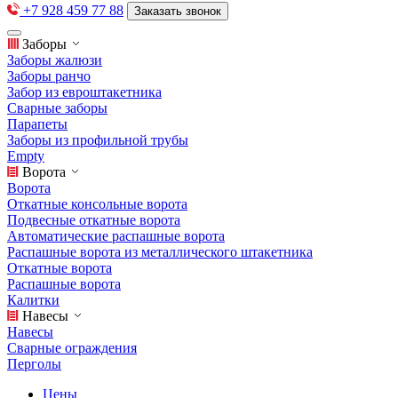
+7 928 459 77 88
Заказать звонок
Заборы
Заборы жалюзи
Заборы ранчо
Забор из евроштакетника
Сварные заборы
Парапеты
Заборы из профильной трубы
Empty
Ворота
Ворота
Откатные консольные ворота
Подвесные откатные ворота
Автоматические распашные ворота
Распашные ворота из металлического штакетника
Откатные ворота
Распашные ворота
Калитки
Навесы
Навесы
Сварные ограждения
Перголы
Цены