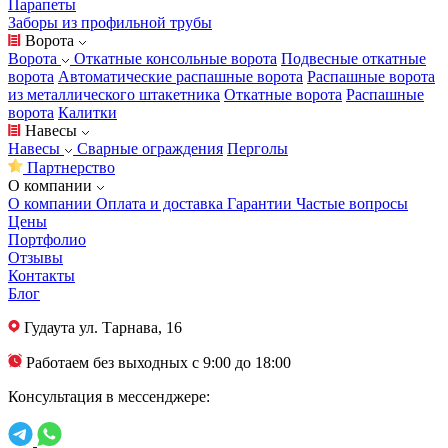
Парапеты
Заборы из профильной трубы
Ворота
Ворота
Откатные консольные ворота
Подвесные откатные
ворота
Автоматические распашные ворота
Распашные ворота
из металлического штакетника
Откатные ворота
Распашные
ворота
Калитки
Навесы
Навесы
Сварные ограждения
Перголы
Партнерство
О компании
О компании
Оплата и доставка
Гарантии
Частые вопросы
Цены
Портфолио
Отзывы
Контакты
Блог
Гудаута
ул. Тарнава, 16
Работаем без выходных с 9:00 до 18:00
Консультация в мессенджере: