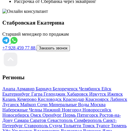
Рассрочка от Сбербанка через эквайринг
Стабровская Екатерина
Старший менеджер по продажам
+7 928 459 77 88
Заказать звонок
Регионы
Анапа
Армавир
Барнаул
Белореченск
Челябинск
Ейск
Екатеринбург
Гагра
Геленджик
Хабаровск
Иркутск
Ижевск
Казань
Кемерово
Кисловодск
Краснодар
Красноярск
Лабинск
Луганск
Майкоп
Сочи
Минеральные Воды
Москва
Набережные Челны
Нижний Новгород
Новороссийск
Новосибирск
Омск
Оренбург
Пермь
Пятигорск
Ростов-на-
Дону
Самара
Саратов
Севастополь
Симферополь
Санкт-
Петербург
Ставрополь
Сухум
Тольятти
Томск
Туапсе
Тюмень
Уфа
Ульяновск
Владивосток
Волгоград
Воронеж
Ялта