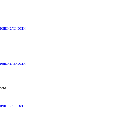
денциальности
денциальности
росы
денциальности