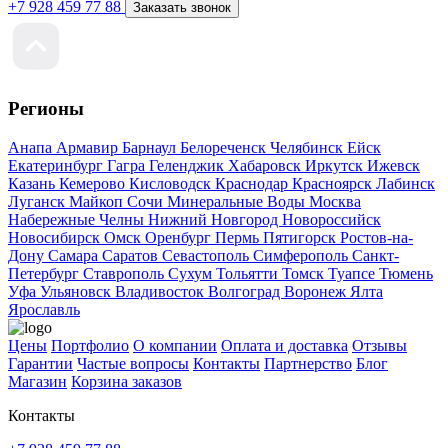
+7 928 459 77 88
Заказать звонок
Регионы
Анапа
Армавир
Барнаул
Белореченск
Челябинск
Ейск
Екатеринбург
Гагра
Геленджик
Хабаровск
Иркутск
Ижевск
Казань
Кемерово
Кисловодск
Краснодар
Красноярск
Лабинск
Луганск
Майкоп
Сочи
Минеральные Воды
Москва
Набережные Челны
Нижний Новгород
Новороссийск
Новосибирск
Омск
Оренбург
Пермь
Пятигорск
Ростов-на-
Дону
Самара
Саратов
Севастополь
Симферополь
Санкт-
Петербург
Ставрополь
Сухум
Тольятти
Томск
Туапсе
Тюмень
Уфа
Ульяновск
Владивосток
Волгоград
Воронеж
Ялта
Ярославль
Цены
Портфолио
О компании
Оплата и доставка
Отзывы
Гарантии
Частые вопросы
Контакты
Партнерство
Блог
Магазин
Корзина заказов
Контакты