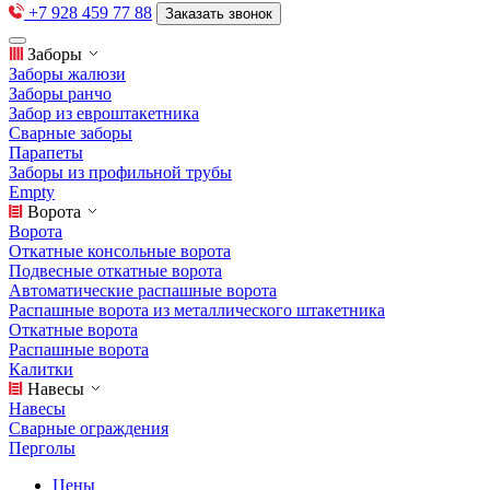
+7 928 459 77 88
Заказать звонок
Заборы
Заборы жалюзи
Заборы ранчо
Забор из евроштакетника
Сварные заборы
Парапеты
Заборы из профильной трубы
Empty
Ворота
Ворота
Откатные консольные ворота
Подвесные откатные ворота
Автоматические распашные ворота
Распашные ворота из металлического штакетника
Откатные ворота
Распашные ворота
Калитки
Навесы
Навесы
Сварные ограждения
Перголы
Цены