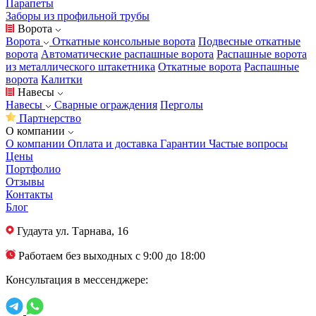
Парапеты
Заборы из профильной трубы
Ворота
Ворота
Откатные консольные ворота
Подвесные откатные
ворота
Автоматические распашные ворота
Распашные ворота
из металлического штакетника
Откатные ворота
Распашные
ворота
Калитки
Навесы
Навесы
Сварные ограждения
Перголы
Партнерство
О компании
О компании
Оплата и доставка
Гарантии
Частые вопросы
Цены
Портфолио
Отзывы
Контакты
Блог
Гудаута
ул. Тарнава, 16
Работаем без выходных с 9:00 до 18:00
Консультация в мессенджере: