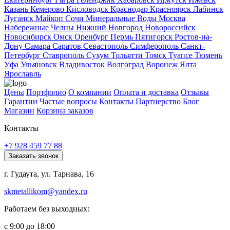
Казань
Кемерово
Кисловодск
Краснодар
Красноярск
Лабинск
Луганск
Майкоп
Сочи
Минеральные Воды
Москва
Набережные Челны
Нижний Новгород
Новороссийск
Новосибирск
Омск
Оренбург
Пермь
Пятигорск
Ростов-на-
Дону
Самара
Саратов
Севастополь
Симферополь
Санкт-
Петербург
Ставрополь
Сухум
Тольятти
Томск
Туапсе
Тюмень
Уфа
Ульяновск
Владивосток
Волгоград
Воронеж
Ялта
Ярославль
Цены
Портфолио
О компании
Оплата и доставка
Отзывы
Гарантии
Частые вопросы
Контакты
Партнерство
Блог
Магазин
Корзина заказов
Контакты
+7 928 459 77 88
Заказать звонок
г. Гудаута, ул. Тарнава, 16
skmetallikom@yandex.ru
Работаем без выходных:
с 9:00 до 18:00