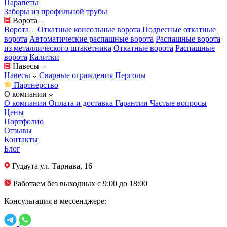
Парапеты
Заборы из профильной трубы
Ворота
Ворота
Откатные консольные ворота
Подвесные откатные
ворота
Автоматические распашные ворота
Распашные ворота
из металлического штакетника
Откатные ворота
Распашные
ворота
Калитки
Навесы
Навесы
Сварные ограждения
Перголы
Партнерство
О компании
О компании
Оплата и доставка
Гарантии
Частые вопросы
Цены
Портфолио
Отзывы
Контакты
Блог
Гудаута
ул. Тарнава, 16
Работаем без выходных с 9:00 до 18:00
Консультация в мессенджере: