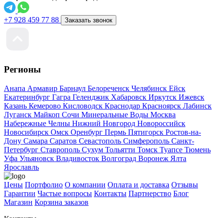
+7 928 459 77 88
Заказать звонок
Регионы
Анапа
Армавир
Барнаул
Белореченск
Челябинск
Ейск
Екатеринбург
Гагра
Геленджик
Хабаровск
Иркутск
Ижевск
Казань
Кемерово
Кисловодск
Краснодар
Красноярск
Лабинск
Луганск
Майкоп
Сочи
Минеральные Воды
Москва
Набережные Челны
Нижний Новгород
Новороссийск
Новосибирск
Омск
Оренбург
Пермь
Пятигорск
Ростов-на-
Дону
Самара
Саратов
Севастополь
Симферополь
Санкт-
Петербург
Ставрополь
Сухум
Тольятти
Томск
Туапсе
Тюмень
Уфа
Ульяновск
Владивосток
Волгоград
Воронеж
Ялта
Ярославль
Цены
Портфолио
О компании
Оплата и доставка
Отзывы
Гарантии
Частые вопросы
Контакты
Партнерство
Блог
Магазин
Корзина заказов