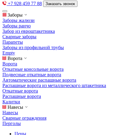
+7 928 459 77 88
Заказать звонок
Заборы
Заборы жалюзи
Заборы ранчо
Забор из евроштакетника
Сварные заборы
Парапеты
Заборы из профильной трубы
Empty
Ворота
Ворота
Откатные консольные ворота
Подвесные откатные ворота
Автоматические распашные ворота
Распашные ворота из металлического штакетника
Откатные ворота
Распашные ворота
Калитки
Навесы
Навесы
Сварные ограждения
Перголы
Цены