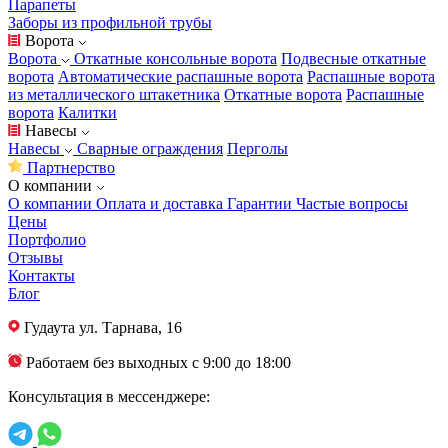
Парапеты
Заборы из профильной трубы
Ворота
Ворота
Откатные консольные ворота
Подвесные откатные
ворота
Автоматические распашные ворота
Распашные ворота
из металлического штакетника
Откатные ворота
Распашные
ворота
Калитки
Навесы
Навесы
Сварные ограждения
Перголы
Партнерство
О компании
О компании
Оплата и доставка
Гарантии
Частые вопросы
Цены
Портфолио
Отзывы
Контакты
Блог
Гудаута
ул. Тарнава, 16
Работаем без выходных с 9:00 до 18:00
Консультация в мессенджере: