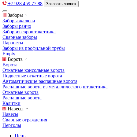
+7 928 459 77 88
Заказать звонок
Заборы
Заборы жалюзи
Заборы ранчо
Забор из евроштакетника
Сварные заборы
Парапеты
Заборы из профильной трубы
Empty
Ворота
Ворота
Откатные консольные ворота
Подвесные откатные ворота
Автоматические распашные ворота
Распашные ворота из металлического штакетника
Откатные ворота
Распашные ворота
Калитки
Навесы
Навесы
Сварные ограждения
Перголы
Цены