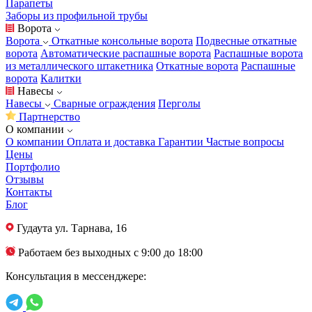
Парапеты
Заборы из профильной трубы
Ворота
Ворота
Откатные консольные ворота
Подвесные откатные
ворота
Автоматические распашные ворота
Распашные ворота
из металлического штакетника
Откатные ворота
Распашные
ворота
Калитки
Навесы
Навесы
Сварные ограждения
Перголы
Партнерство
О компании
О компании
Оплата и доставка
Гарантии
Частые вопросы
Цены
Портфолио
Отзывы
Контакты
Блог
Гудаута
ул. Тарнава, 16
Работаем без выходных с 9:00 до 18:00
Консультация в мессенджере: