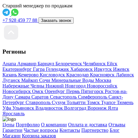
Старший менеджер по продажам
+7 928 459 77 88
Заказать звонок
Регионы
Анапа
Армавир
Барнаул
Белореченск
Челябинск
Ейск
Екатеринбург
Гагра
Геленджик
Хабаровск
Иркутск
Ижевск
Казань
Кемерово
Кисловодск
Краснодар
Красноярск
Лабинск
Луганск
Майкоп
Сочи
Минеральные Воды
Москва
Набережные Челны
Нижний Новгород
Новороссийск
Новосибирск
Омск
Оренбург
Пермь
Пятигорск
Ростов-на-
Дону
Самара
Саратов
Севастополь
Симферополь
Санкт-
Петербург
Ставрополь
Сухум
Тольятти
Томск
Туапсе
Тюмень
Уфа
Ульяновск
Владивосток
Волгоград
Воронеж
Ялта
Ярославль
Цены
Портфолио
О компании
Оплата и доставка
Отзывы
Гарантии
Частые вопросы
Контакты
Партнерство
Блог
Магазин
Корзина заказов