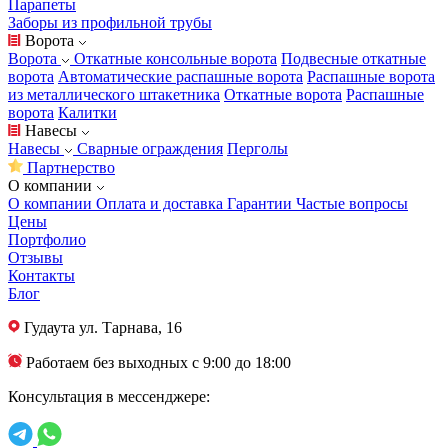
Парапеты
Заборы из профильной трубы
Ворота
Ворота
Откатные консольные ворота
Подвесные откатные
ворота
Автоматические распашные ворота
Распашные ворота
из металлического штакетника
Откатные ворота
Распашные
ворота
Калитки
Навесы
Навесы
Сварные ограждения
Перголы
Партнерство
О компании
О компании
Оплата и доставка
Гарантии
Частые вопросы
Цены
Портфолио
Отзывы
Контакты
Блог
Гудаута
ул. Тарнава, 16
Работаем без выходных с 9:00 до 18:00
Консультация в мессенджере: