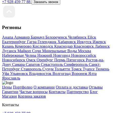
+7 928 459 77 88
Заказать звонок
Регионы
Анапа
Армавир
Барнаул
Белореченск
Челябинск
Ейск
Екатеринбург
Гагра
Геленджик
Хабаровск
Иркутск
Ижевск
Казань
Кемерово
Кисловодск
Краснодар
Красноярск
Лабинск
Луганск
Майкоп
Сочи
Минеральные Воды
Москва
Набережные Челны
Нижний Новгород
Новороссийск
Новосибирск
Омск
Оренбург
Пермь
Пятигорск
Ростов-на-
Дону
Самара
Саратов
Севастополь
Симферополь
Санкт-
Петербург
Ставрополь
Сухум
Тольятти
Томск
Туапсе
Тюмень
Уфа
Ульяновск
Владивосток
Волгоград
Воронеж
Ялта
Ярославль
Цены
Портфолио
О компании
Оплата и доставка
Отзывы
Гарантии
Частые вопросы
Контакты
Партнерство
Блог
Магазин
Корзина заказов
Контакты