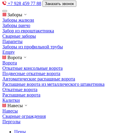
+7 928 459 77 88
Заказать звонок
Заборы
Заборы жалюзи
Заборы ранчо
Забор из евроштакетника
Сварные заборы
Парапеты
Заборы из профильной трубы
Empty
Ворота
Ворота
Откатные консольные ворота
Подвесные откатные ворота
Автоматические распашные ворота
Распашные ворота из металлического штакетника
Откатные ворота
Распашные ворота
Калитки
Навесы
Навесы
Сварные ограждения
Перголы
Цены