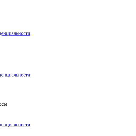
денциальности
денциальности
росы
денциальности