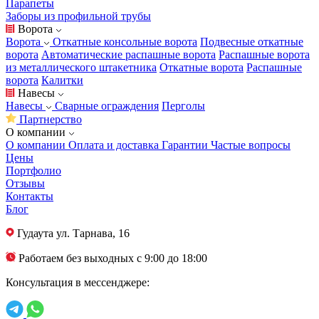
Парапеты
Заборы из профильной трубы
Ворота
Ворота
Откатные консольные ворота
Подвесные откатные
ворота
Автоматические распашные ворота
Распашные ворота
из металлического штакетника
Откатные ворота
Распашные
ворота
Калитки
Навесы
Навесы
Сварные ограждения
Перголы
Партнерство
О компании
О компании
Оплата и доставка
Гарантии
Частые вопросы
Цены
Портфолио
Отзывы
Контакты
Блог
Гудаута
ул. Тарнава, 16
Работаем без выходных с 9:00 до 18:00
Консультация в мессенджере: