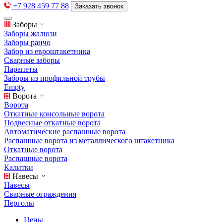
+7 928 459 77 88
Заказать звонок
Заборы
Заборы жалюзи
Заборы ранчо
Забор из евроштакетника
Сварные заборы
Парапеты
Заборы из профильной трубы
Empty
Ворота
Ворота
Откатные консольные ворота
Подвесные откатные ворота
Автоматические распашные ворота
Распашные ворота из металлического штакетника
Откатные ворота
Распашные ворота
Калитки
Навесы
Навесы
Сварные ограждения
Перголы
Цены