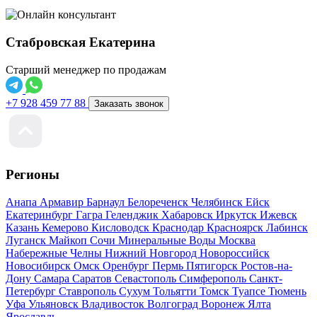
Стабровская Екатерина
Старший менеджер по продажам
+7 928 459 77 88
Заказать звонок
Регионы
Анапа
Армавир
Барнаул
Белореченск
Челябинск
Ейск
Екатеринбург
Гагра
Геленджик
Хабаровск
Иркутск
Ижевск
Казань
Кемерово
Кисловодск
Краснодар
Красноярск
Лабинск
Луганск
Майкоп
Сочи
Минеральные Воды
Москва
Набережные Челны
Нижний Новгород
Новороссийск
Новосибирск
Омск
Оренбург
Пермь
Пятигорск
Ростов-на-
Дону
Самара
Саратов
Севастополь
Симферополь
Санкт-
Петербург
Ставрополь
Сухум
Тольятти
Томск
Туапсе
Тюмень
Уфа
Ульяновск
Владивосток
Волгоград
Воронеж
Ялта
Ярославль