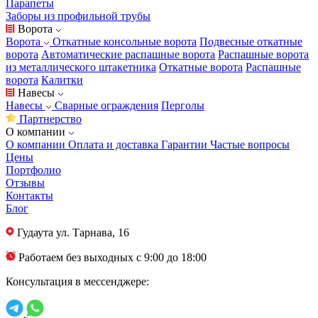
Парапеты
Заборы из профильной трубы
Ворота
Ворота
Откатные консольные ворота
Подвесные откатные
ворота
Автоматические распашные ворота
Распашные ворота
из металлического штакетника
Откатные ворота
Распашные
ворота
Калитки
Навесы
Навесы
Сварные ограждения
Перголы
Партнерство
О компании
О компании
Оплата и доставка
Гарантии
Частые вопросы
Цены
Портфолио
Отзывы
Контакты
Блог
Гудаута
ул. Тарнава, 16
Работаем без выходных с 9:00 до 18:00
Консультация в мессенджере: