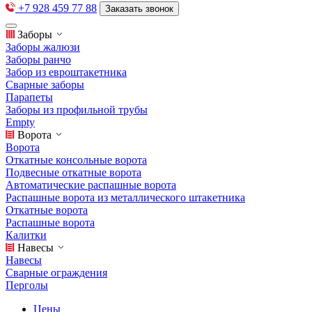
+7 928 459 77 88
Заказать звонок
Заборы
Заборы жалюзи
Заборы ранчо
Забор из евроштакетника
Сварные заборы
Парапеты
Заборы из профильной трубы
Empty
Ворота
Ворота
Откатные консольные ворота
Подвесные откатные ворота
Автоматические распашные ворота
Распашные ворота из металлического штакетника
Откатные ворота
Распашные ворота
Калитки
Навесы
Навесы
Сварные ограждения
Перголы
Цены