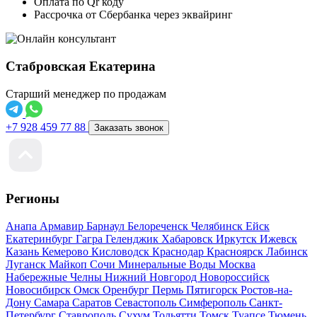
Оплата по Qr коду
Рассрочка от Сбербанка через эквайринг
Стабровская Екатерина
Старший менеджер по продажам
+7 928 459 77 88
Заказать звонок
Регионы
Анапа
Армавир
Барнаул
Белореченск
Челябинск
Ейск
Екатеринбург
Гагра
Геленджик
Хабаровск
Иркутск
Ижевск
Казань
Кемерово
Кисловодск
Краснодар
Красноярск
Лабинск
Луганск
Майкоп
Сочи
Минеральные Воды
Москва
Набережные Челны
Нижний Новгород
Новороссийск
Новосибирск
Омск
Оренбург
Пермь
Пятигорск
Ростов-на-
Дону
Самара
Саратов
Севастополь
Симферополь
Санкт-
Петербург
Ставрополь
Сухум
Тольятти
Томск
Туапсе
Тюмень