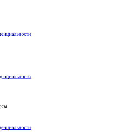
денциальности
денциальности
росы
денциальности