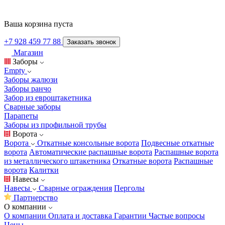
Ваша корзина пуста
+7 928 459 77 88
Заказать звонок
Магазин
Заборы
Empty
Заборы жалюзи
Заборы ранчо
Забор из евроштакетника
Сварные заборы
Парапеты
Заборы из профильной трубы
Ворота
Ворота
Откатные консольные ворота
Подвесные откатные
ворота
Автоматические распашные ворота
Распашные ворота
из металлического штакетника
Откатные ворота
Распашные
ворота
Калитки
Навесы
Навесы
Сварные ограждения
Перголы
Партнерство
О компании
О компании
Оплата и доставка
Гарантии
Частые вопросы
Цены