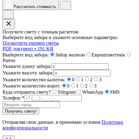
Рассчитать стоимость
Получите смету с точным расчетом
Выберите вид забора и укажите основные параметры:
Посмотреть пример сметы
PDF документ • 191 KB
Выберите вид забора:
Забор жалюзи
Евроштакетник
Ранчо
Укажите длину забора:
Укажите высоту забора:
Укажите количество калиток:
0
1
2
3
Укажите количество ворот:
0
1
2
3
Куда отправить смету?
Telegram
WhatsApp
SMS
Телефон
*
Получить смету!
Отправляя свои данные, я принимаю условия
Политики
конфиденциальности