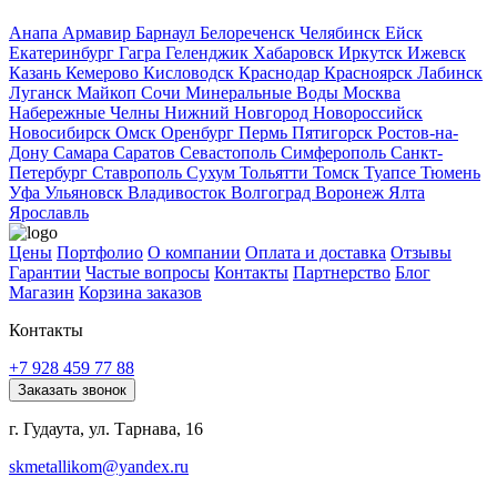
Анапа
Армавир
Барнаул
Белореченск
Челябинск
Ейск
Екатеринбург
Гагра
Геленджик
Хабаровск
Иркутск
Ижевск
Казань
Кемерово
Кисловодск
Краснодар
Красноярск
Лабинск
Луганск
Майкоп
Сочи
Минеральные Воды
Москва
Набережные Челны
Нижний Новгород
Новороссийск
Новосибирск
Омск
Оренбург
Пермь
Пятигорск
Ростов-на-
Дону
Самара
Саратов
Севастополь
Симферополь
Санкт-
Петербург
Ставрополь
Сухум
Тольятти
Томск
Туапсе
Тюмень
Уфа
Ульяновск
Владивосток
Волгоград
Воронеж
Ялта
Ярославль
Цены
Портфолио
О компании
Оплата и доставка
Отзывы
Гарантии
Частые вопросы
Контакты
Партнерство
Блог
Магазин
Корзина заказов
Контакты
+7 928 459 77 88
Заказать звонок
г. Гудаута, ул. Тарнава, 16
skmetallikom@yandex.ru