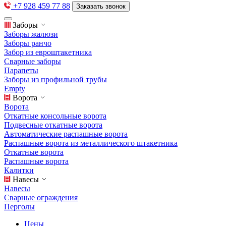
+7 928 459 77 88
Заказать звонок
Заборы
Заборы жалюзи
Заборы ранчо
Забор из евроштакетника
Сварные заборы
Парапеты
Заборы из профильной трубы
Empty
Ворота
Ворота
Откатные консольные ворота
Подвесные откатные ворота
Автоматические распашные ворота
Распашные ворота из металлического штакетника
Откатные ворота
Распашные ворота
Калитки
Навесы
Навесы
Сварные ограждения
Перголы
Цены