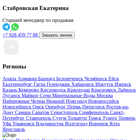
Стабровская Екатерина
Старший менеджер по продажам
+7 928 459 77 88
Заказать звонок
Регионы
Анапа
Армавир
Барнаул
Белореченск
Челябинск
Ейск
Екатеринбург
Гагра
Геленджик
Хабаровск
Иркутск
Ижевск
Казань
Кемерово
Кисловодск
Краснодар
Красноярск
Лабинск
Луганск
Майкоп
Сочи
Минеральные Воды
Москва
Набережные Челны
Нижний Новгород
Новороссийск
Новосибирск
Омск
Оренбург
Пермь
Пятигорск
Ростов-на-
Дону
Самара
Саратов
Севастополь
Симферополь
Санкт-
Петербург
Ставрополь
Сухум
Тольятти
Томск
Туапсе
Тюмень
Уфа
Ульяновск
Владивосток
Волгоград
Воронеж
Ялта
Ярославль