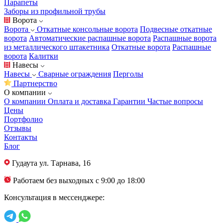
Парапеты
Заборы из профильной трубы
Ворота
Ворота
Откатные консольные ворота
Подвесные откатные
ворота
Автоматические распашные ворота
Распашные ворота
из металлического штакетника
Откатные ворота
Распашные
ворота
Калитки
Навесы
Навесы
Сварные ограждения
Перголы
Партнерство
О компании
О компании
Оплата и доставка
Гарантии
Частые вопросы
Цены
Портфолио
Отзывы
Контакты
Блог
Гудаута
ул. Тарнава, 16
Работаем без выходных с 9:00 до 18:00
Консультация в мессенджере: