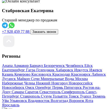
Стабровская Екатерина
Старший менеджер по продажам
+7 928 459 77 88
Заказать звонок
Регионы
Анапа
Армавир
Барнаул
Белореченск
Челябинск
Ейск
Екатеринбург
Гагра
Геленджик
Хабаровск
Иркутск
Ижевск
Казань
Кемерово
Кисловодск
Краснодар
Красноярск
Лабинск
Луганск
Майкоп
Сочи
Минеральные Воды
Москва
Набережные Челны
Нижний Новгород
Новороссийск
Новосибирск
Омск
Оренбург
Пермь
Пятигорск
Ростов-на-
Дону
Самара
Саратов
Севастополь
Симферополь
Санкт-
Петербург
Ставрополь
Сухум
Тольятти
Томск
Туапсе
Тюмень
Уфа
Ульяновск
Владивосток
Волгоград
Воронеж
Ялта
Ярославль