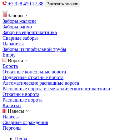
+7 928 459 77 88
Заказать звонок
Заборы
Заборы жалюзи
Заборы ранчо
Забор из евроштакетника
Сварные заборы
Парапеты
Заборы из профильной трубы
Empty
Ворота
Ворота
Откатные консольные ворота
Подвесные откатные ворота
Автоматические распашные ворота
Распашные ворота из металлического штакетника
Откатные ворота
Распашные ворота
Калитки
Навесы
Навесы
Сварные ограждения
Перголы
Цены