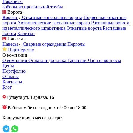
Парапеты
Заборы из профильной трубы
Ворота
Ворота
Откатные консольные ворота
Подвесные откатные
ворота
Автоматические распашные ворота
Распашные ворота
из металлического штакетника
Откатные ворота
Распашные
ворота
Калитки
Навесы
Навесы
Сварные ограждения
Перголы
Партнерство
О компании
О компании
Оплата и доставка
Гарантии
Частые вопросы
Цены
Портфолио
Отзывы
Контакты
Блог
Гудаута
ул. Тарнава, 16
Работаем без выходных с 9:00 до 18:00
Консультация в мессенджере: