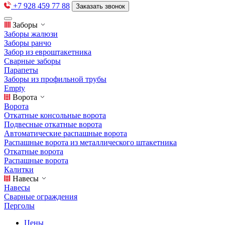
+7 928 459 77 88
Заказать звонок
Заборы
Заборы жалюзи
Заборы ранчо
Забор из евроштакетника
Сварные заборы
Парапеты
Заборы из профильной трубы
Empty
Ворота
Ворота
Откатные консольные ворота
Подвесные откатные ворота
Автоматические распашные ворота
Распашные ворота из металлического штакетника
Откатные ворота
Распашные ворота
Калитки
Навесы
Навесы
Сварные ограждения
Перголы
Цены