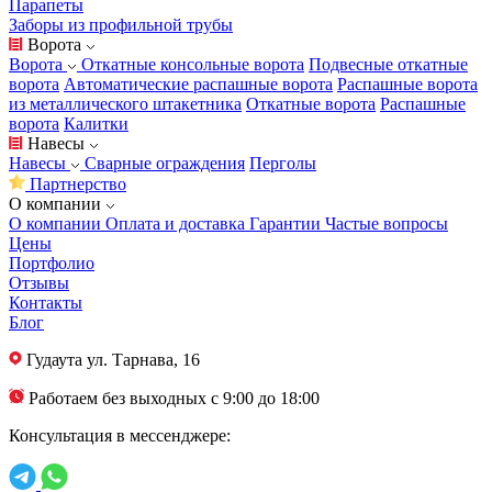
Парапеты
Заборы из профильной трубы
Ворота
Ворота
Откатные консольные ворота
Подвесные откатные
ворота
Автоматические распашные ворота
Распашные ворота
из металлического штакетника
Откатные ворота
Распашные
ворота
Калитки
Навесы
Навесы
Сварные ограждения
Перголы
Партнерство
О компании
О компании
Оплата и доставка
Гарантии
Частые вопросы
Цены
Портфолио
Отзывы
Контакты
Блог
Гудаута
ул. Тарнава, 16
Работаем без выходных с 9:00 до 18:00
Консультация в мессенджере: