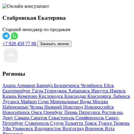
Стабровская Екатерина
Старший менеджер по продажам
+7 928 459 77 88
Заказать звонок
Регионы
Анапа
Армавир
Барнаул
Белореченск
Челябинск
Ейск
Екатеринбург
Гагра
Геленджик
Хабаровск
Иркутск
Ижевск
Казань
Кемерово
Кисловодск
Краснодар
Красноярск
Лабинск
Луганск
Майкоп
Сочи
Минеральные Воды
Москва
Набережные Челны
Нижний Новгород
Новороссийск
Новосибирск
Омск
Оренбург
Пермь
Пятигорск
Ростов-на-
Дону
Самара
Саратов
Севастополь
Симферополь
Санкт-
Петербург
Ставрополь
Сухум
Тольятти
Томск
Туапсе
Тюмень
Уфа
Ульяновск
Владивосток
Волгоград
Воронеж
Ялта
Ярославль