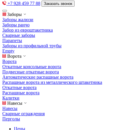
+7 928 459 77 88
Заказать звонок
Заборы
Заборы жалюзи
Заборы ранчо
Забор из евроштакетника
Сварные заборы
Парапеты
Заборы из профильной трубы
Empty
Ворота
Ворота
Откатные консольные ворота
Подвесные откатные ворота
Автоматические распашные ворота
Распашные ворота из металлического штакетника
Откатные ворота
Распашные ворота
Калитки
Навесы
Навесы
Сварные ограждения
Перголы
Цены