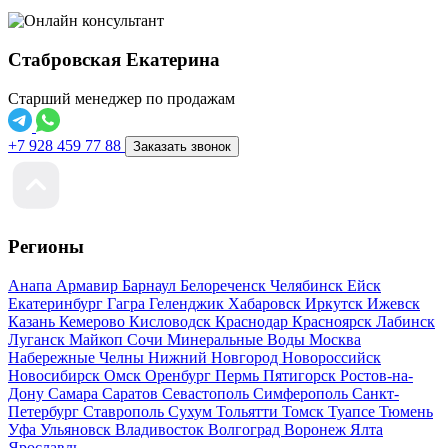
Стабровская Екатерина
Старший менеджер по продажам
+7 928 459 77 88
Заказать звонок
Регионы
Анапа
Армавир
Барнаул
Белореченск
Челябинск
Ейск
Екатеринбург
Гагра
Геленджик
Хабаровск
Иркутск
Ижевск
Казань
Кемерово
Кисловодск
Краснодар
Красноярск
Лабинск
Луганск
Майкоп
Сочи
Минеральные Воды
Москва
Набережные Челны
Нижний Новгород
Новороссийск
Новосибирск
Омск
Оренбург
Пермь
Пятигорск
Ростов-на-
Дону
Самара
Саратов
Севастополь
Симферополь
Санкт-
Петербург
Ставрополь
Сухум
Тольятти
Томск
Туапсе
Тюмень
Уфа
Ульяновск
Владивосток
Волгоград
Воронеж
Ялта
Ярославль