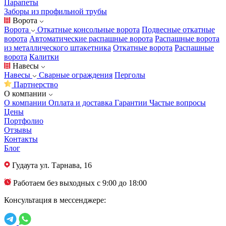
Парапеты
Заборы из профильной трубы
Ворота
Ворота
Откатные консольные ворота
Подвесные откатные
ворота
Автоматические распашные ворота
Распашные ворота
из металлического штакетника
Откатные ворота
Распашные
ворота
Калитки
Навесы
Навесы
Сварные ограждения
Перголы
Партнерство
О компании
О компании
Оплата и доставка
Гарантии
Частые вопросы
Цены
Портфолио
Отзывы
Контакты
Блог
Гудаута
ул. Тарнава, 16
Работаем без выходных с 9:00 до 18:00
Консультация в мессенджере: