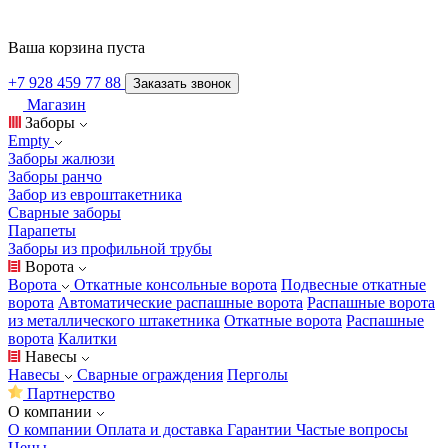
Ваша корзина пуста
+7 928 459 77 88
Заказать звонок
Магазин
Заборы
Empty
Заборы жалюзи
Заборы ранчо
Забор из евроштакетника
Сварные заборы
Парапеты
Заборы из профильной трубы
Ворота
Ворота
Откатные консольные ворота
Подвесные откатные
ворота
Автоматические распашные ворота
Распашные ворота
из металлического штакетника
Откатные ворота
Распашные
ворота
Калитки
Навесы
Навесы
Сварные ограждения
Перголы
Партнерство
О компании
О компании
Оплата и доставка
Гарантии
Частые вопросы
Цены