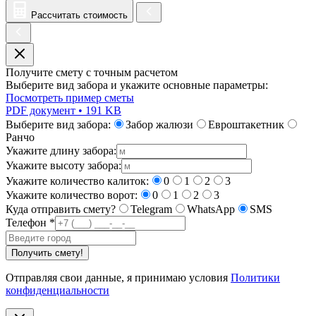
Рассчитать стоимость
Получите смету с точным расчетом
Выберите вид забора и укажите основные параметры:
Посмотреть пример сметы
PDF документ • 191 KB
Выберите вид забора:
Забор жалюзи
Евроштакетник
Ранчо
Укажите длину забора:
Укажите высоту забора:
Укажите количество калиток:
0
1
2
3
Укажите количество ворот:
0
1
2
3
Куда отправить смету?
Telegram
WhatsApp
SMS
Телефон
*
Получить смету!
Отправляя свои данные, я принимаю условия
Политики
конфиденциальности