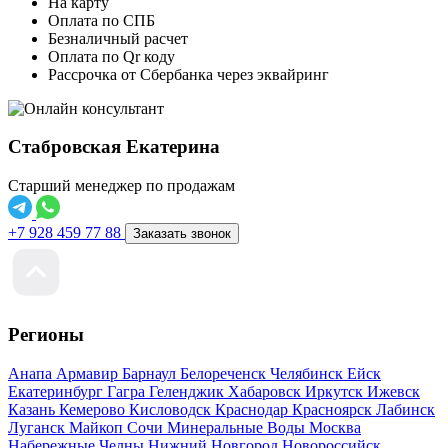
На карту
Оплата по СПБ
Безналичный расчет
Оплата по Qr коду
Рассрочка от Сбербанка через эквайринг
Стабровская Екатерина
Старший менеджер по продажам
+7 928 459 77 88
Заказать звонок
Регионы
Анапа
Армавир
Барнаул
Белореченск
Челябинск
Ейск
Екатеринбург
Гагра
Геленджик
Хабаровск
Иркутск
Ижевск
Казань
Кемерово
Кисловодск
Краснодар
Красноярск
Лабинск
Луганск
Майкоп
Сочи
Минеральные Воды
Москва
Набережные Челны
Нижний Новгород
Новороссийск