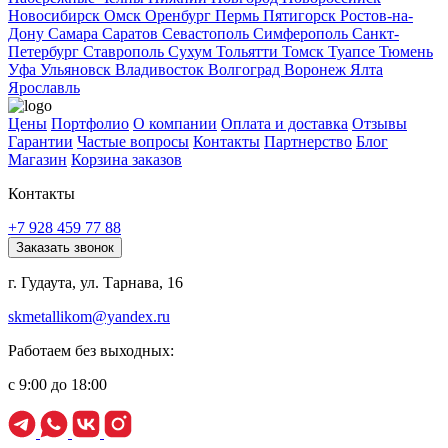
Новосибирск
Омск
Оренбург
Пермь
Пятигорск
Ростов-на-
Дону
Самара
Саратов
Севастополь
Симферополь
Санкт-
Петербург
Ставрополь
Сухум
Тольятти
Томск
Туапсе
Тюмень
Уфа
Ульяновск
Владивосток
Волгоград
Воронеж
Ялта
Ярославль
Цены
Портфолио
О компании
Оплата и доставка
Отзывы
Гарантии
Частые вопросы
Контакты
Партнерство
Блог
Магазин
Корзина заказов
Контакты
+7 928 459 77 88
Заказать звонок
г. Гудаута, ул. Тарнава, 16
skmetallikom@yandex.ru
Работаем без выходных:
с 9:00 до 18:00