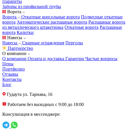
Парапеты
Заборы из профильной трубы
Ворота
Ворота
Откатные консольные ворота
Подвесные откатные
ворота
Автоматические распашные ворота
Распашные ворота
из металлического штакетника
Откатные ворота
Распашные
ворота
Калитки
Навесы
Навесы
Сварные ограждения
Перголы
Партнерство
О компании
О компании
Оплата и доставка
Гарантии
Частые вопросы
Цены
Портфолио
Отзывы
Контакты
Блог
Гудаута
ул. Тарнава, 16
Работаем без выходных с 9:00 до 18:00
Консультация в мессенджере: