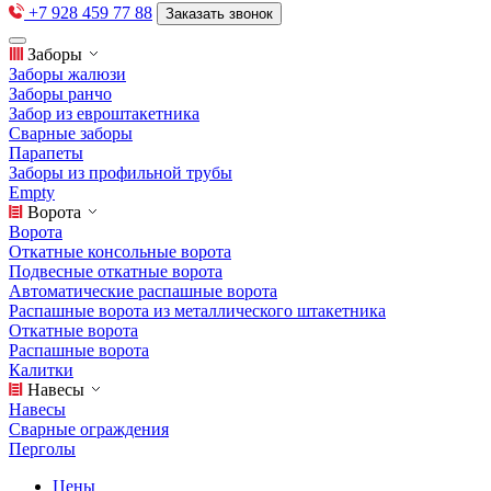
+7 928 459 77 88
Заказать звонок
Заборы
Заборы жалюзи
Заборы ранчо
Забор из евроштакетника
Сварные заборы
Парапеты
Заборы из профильной трубы
Empty
Ворота
Ворота
Откатные консольные ворота
Подвесные откатные ворота
Автоматические распашные ворота
Распашные ворота из металлического штакетника
Откатные ворота
Распашные ворота
Калитки
Навесы
Навесы
Сварные ограждения
Перголы
Цены