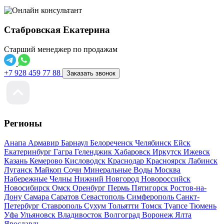
Стабровская Екатерина
Старший менеджер по продажам
+7 928 459 77 88
Заказать звонок
Регионы
Анапа
Армавир
Барнаул
Белореченск
Челябинск
Ейск
Екатеринбург
Гагра
Геленджик
Хабаровск
Иркутск
Ижевск
Казань
Кемерово
Кисловодск
Краснодар
Красноярск
Лабинск
Луганск
Майкоп
Сочи
Минеральные Воды
Москва
Набережные Челны
Нижний Новгород
Новороссийск
Новосибирск
Омск
Оренбург
Пермь
Пятигорск
Ростов-на-
Дону
Самара
Саратов
Севастополь
Симферополь
Санкт-
Петербург
Ставрополь
Сухум
Тольятти
Томск
Туапсе
Тюмень
Уфа
Ульяновск
Владивосток
Волгоград
Воронеж
Ялта
Ярославль