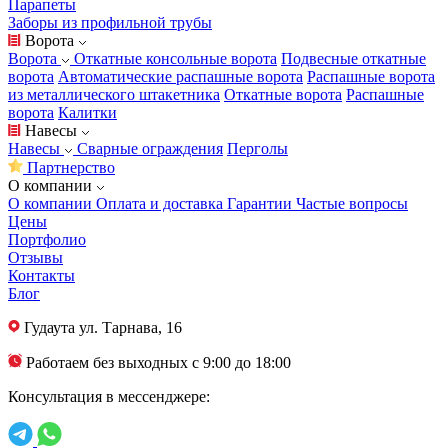
Парапеты
Заборы из профильной трубы
Ворота
Ворота
Откатные консольные ворота
Подвесные откатные
ворота
Автоматические распашные ворота
Распашные ворота
из металлического штакетника
Откатные ворота
Распашные
ворота
Калитки
Навесы
Навесы
Сварные ограждения
Перголы
Партнерство
О компании
О компании
Оплата и доставка
Гарантии
Частые вопросы
Цены
Портфолио
Отзывы
Контакты
Блог
Гудаута
ул. Тарнава, 16
Работаем без выходных с 9:00 до 18:00
Консультация в мессенджере: