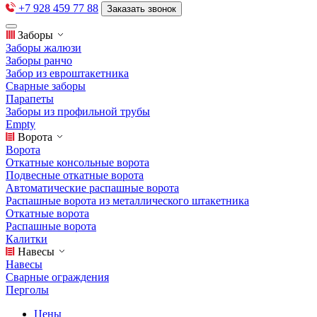
+7 928 459 77 88
Заказать звонок
Заборы
Заборы жалюзи
Заборы ранчо
Забор из евроштакетника
Сварные заборы
Парапеты
Заборы из профильной трубы
Empty
Ворота
Ворота
Откатные консольные ворота
Подвесные откатные ворота
Автоматические распашные ворота
Распашные ворота из металлического штакетника
Откатные ворота
Распашные ворота
Калитки
Навесы
Навесы
Сварные ограждения
Перголы
Цены