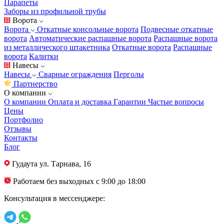
Парапеты
Заборы из профильной трубы
Ворота
Ворота
Откатные консольные ворота
Подвесные откатные
ворота
Автоматические распашные ворота
Распашные ворота
из металлического штакетника
Откатные ворота
Распашные
ворота
Калитки
Навесы
Навесы
Сварные ограждения
Перголы
Партнерство
О компании
О компании
Оплата и доставка
Гарантии
Частые вопросы
Цены
Портфолио
Отзывы
Контакты
Блог
Гудаута
ул. Тарнава, 16
Работаем без выходных с 9:00 до 18:00
Консультация в мессенджере: