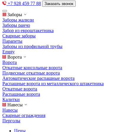
+7 928 459 77 88
Заказать звонок
Заборы
Заборы жалюзи
Заборы ранчо
Забор из евроштакетника
Сварные заборы
Парапеты
Заборы из профильной трубы
Empty
Ворота
Ворота
Откатные консольные ворота
Подвесные откатные ворота
Автоматические распашные ворота
Распашные ворота из металлического штакетника
Откатные ворота
Распашные ворота
Калитки
Навесы
Навесы
Сварные ограждения
Перголы
Цены