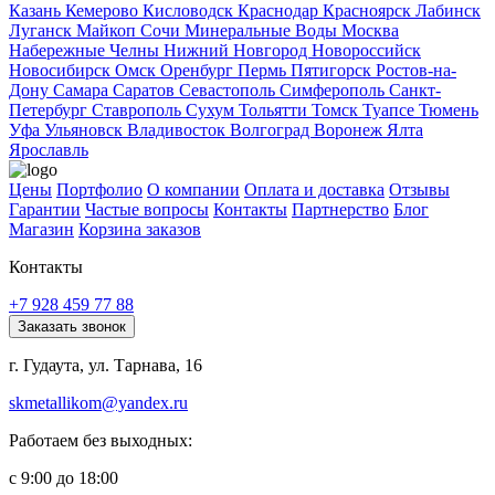
Казань
Кемерово
Кисловодск
Краснодар
Красноярск
Лабинск
Луганск
Майкоп
Сочи
Минеральные Воды
Москва
Набережные Челны
Нижний Новгород
Новороссийск
Новосибирск
Омск
Оренбург
Пермь
Пятигорск
Ростов-на-
Дону
Самара
Саратов
Севастополь
Симферополь
Санкт-
Петербург
Ставрополь
Сухум
Тольятти
Томск
Туапсе
Тюмень
Уфа
Ульяновск
Владивосток
Волгоград
Воронеж
Ялта
Ярославль
Цены
Портфолио
О компании
Оплата и доставка
Отзывы
Гарантии
Частые вопросы
Контакты
Партнерство
Блог
Магазин
Корзина заказов
Контакты
+7 928 459 77 88
Заказать звонок
г. Гудаута, ул. Тарнава, 16
skmetallikom@yandex.ru
Работаем без выходных:
с 9:00 до 18:00