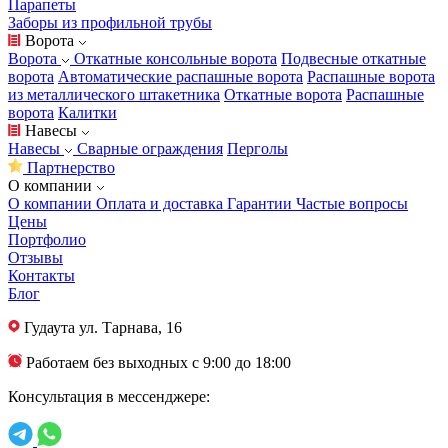
Парапеты
Заборы из профильной трубы
Ворота
Ворота
Откатные консольные ворота
Подвесные откатные
ворота
Автоматические распашные ворота
Распашные ворота
из металлического штакетника
Откатные ворота
Распашные
ворота
Калитки
Навесы
Навесы
Сварные ограждения
Перголы
Партнерство
О компании
О компании
Оплата и доставка
Гарантии
Частые вопросы
Цены
Портфолио
Отзывы
Контакты
Блог
Гудаута
ул. Тарнава, 16
Работаем без выходных с 9:00 до 18:00
Консультация в мессенджере: