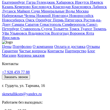
Екатеринбург
Гагра
Геленджик
Хабаровск
Иркутск
Ижевск
Казань
Кемерово
Кисловодск
Краснодар
Красноярск
Лабинск
Луганск
Майкоп
Сочи
Минеральные Воды
Москва
Набережные Челны
Нижний Новгород
Новороссийск
Новосибирск
Омск
Оренбург
Пермь
Пятигорск
Ростов-на-
Дону
Самара
Саратов
Севастополь
Симферополь
Санкт-
Петербург
Ставрополь
Сухум
Тольятти
Томск
Туапсе
Тюмень
Уфа
Ульяновск
Владивосток
Волгоград
Воронеж
Ялта
Ярославль
Цены
Портфолио
О компании
Оплата и доставка
Отзывы
Гарантии
Частые вопросы
Контакты
Партнерство
Блог
Магазин
Корзина заказов
Контакты
+7 928 459 77 88
Заказать звонок
г. Гудаута, ул. Тарнава, 16
skmetallikom@yandex.ru
Работаем без выходных: