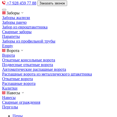
+7 928 459 77 88
Заказать звонок
Заборы
Заборы жалюзи
Заборы ранчо
Забор из евроштакетника
Сварные заборы
Парапеты
Заборы из профильной трубы
Empty
Ворота
Ворота
Откатные консольные ворота
Подвесные откатные ворота
Автоматические распашные ворота
Распашные ворота из металлического штакетника
Откатные ворота
Распашные ворота
Калитки
Навесы
Навесы
Сварные ограждения
Перголы
Цены