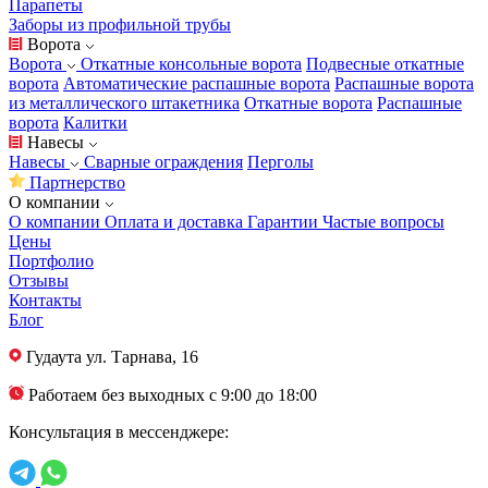
Парапеты
Заборы из профильной трубы
Ворота
Ворота
Откатные консольные ворота
Подвесные откатные
ворота
Автоматические распашные ворота
Распашные ворота
из металлического штакетника
Откатные ворота
Распашные
ворота
Калитки
Навесы
Навесы
Сварные ограждения
Перголы
Партнерство
О компании
О компании
Оплата и доставка
Гарантии
Частые вопросы
Цены
Портфолио
Отзывы
Контакты
Блог
Гудаута
ул. Тарнава, 16
Работаем без выходных с 9:00 до 18:00
Консультация в мессенджере: