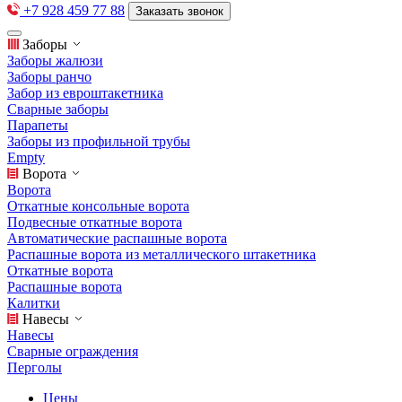
+7 928 459 77 88
Заказать звонок
Заборы
Заборы жалюзи
Заборы ранчо
Забор из евроштакетника
Сварные заборы
Парапеты
Заборы из профильной трубы
Empty
Ворота
Ворота
Откатные консольные ворота
Подвесные откатные ворота
Автоматические распашные ворота
Распашные ворота из металлического штакетника
Откатные ворота
Распашные ворота
Калитки
Навесы
Навесы
Сварные ограждения
Перголы
Цены