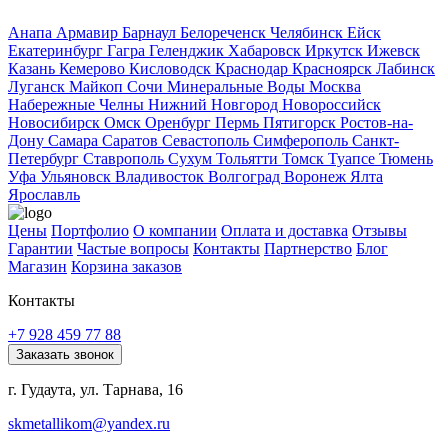
Анапа
Армавир
Барнаул
Белореченск
Челябинск
Ейск
Екатеринбург
Гагра
Геленджик
Хабаровск
Иркутск
Ижевск
Казань
Кемерово
Кисловодск
Краснодар
Красноярск
Лабинск
Луганск
Майкоп
Сочи
Минеральные Воды
Москва
Набережные Челны
Нижний Новгород
Новороссийск
Новосибирск
Омск
Оренбург
Пермь
Пятигорск
Ростов-на-
Дону
Самара
Саратов
Севастополь
Симферополь
Санкт-
Петербург
Ставрополь
Сухум
Тольятти
Томск
Туапсе
Тюмень
Уфа
Ульяновск
Владивосток
Волгоград
Воронеж
Ялта
Ярославль
Цены
Портфолио
О компании
Оплата и доставка
Отзывы
Гарантии
Частые вопросы
Контакты
Партнерство
Блог
Магазин
Корзина заказов
Контакты
+7 928 459 77 88
Заказать звонок
г. Гудаута, ул. Тарнава, 16
skmetallikom@yandex.ru