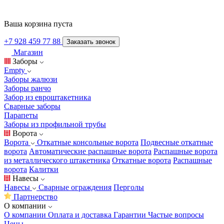
Ваша корзина пуста
+7 928 459 77 88
Заказать звонок
Магазин
Заборы
Empty
Заборы жалюзи
Заборы ранчо
Забор из евроштакетника
Сварные заборы
Парапеты
Заборы из профильной трубы
Ворота
Ворота
Откатные консольные ворота
Подвесные откатные
ворота
Автоматические распашные ворота
Распашные ворота
из металлического штакетника
Откатные ворота
Распашные
ворота
Калитки
Навесы
Навесы
Сварные ограждения
Перголы
Партнерство
О компании
О компании
Оплата и доставка
Гарантии
Частые вопросы
Цены