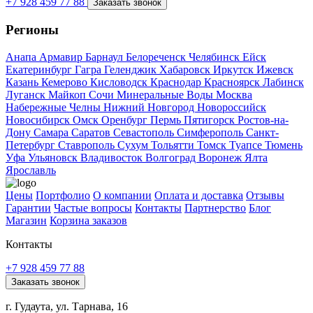
+7 928 459 77 88
Заказать звонок
Регионы
Анапа
Армавир
Барнаул
Белореченск
Челябинск
Ейск
Екатеринбург
Гагра
Геленджик
Хабаровск
Иркутск
Ижевск
Казань
Кемерово
Кисловодск
Краснодар
Красноярск
Лабинск
Луганск
Майкоп
Сочи
Минеральные Воды
Москва
Набережные Челны
Нижний Новгород
Новороссийск
Новосибирск
Омск
Оренбург
Пермь
Пятигорск
Ростов-на-
Дону
Самара
Саратов
Севастополь
Симферополь
Санкт-
Петербург
Ставрополь
Сухум
Тольятти
Томск
Туапсе
Тюмень
Уфа
Ульяновск
Владивосток
Волгоград
Воронеж
Ялта
Ярославль
Цены
Портфолио
О компании
Оплата и доставка
Отзывы
Гарантии
Частые вопросы
Контакты
Партнерство
Блог
Магазин
Корзина заказов
Контакты
+7 928 459 77 88
Заказать звонок
г. Гудаута, ул. Тарнава, 16