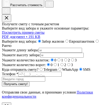
Рассчитать стоимость
Получите смету с точным расчетом
Выберите вид забора и укажите основные параметры:
Посмотреть пример сметы
PDF документ • 191 KB
Выберите вид забора:
Забор жалюзи
Евроштакетник
Ранчо
Укажите длину забора:
Укажите высоту забора:
Укажите количество калиток:
0
1
2
3
Укажите количество ворот:
0
1
2
3
Куда отправить смету?
Telegram
WhatsApp
SMS
Телефон
*
Получить смету!
Отправляя свои данные, я принимаю условия
Политики
конфиденциальности