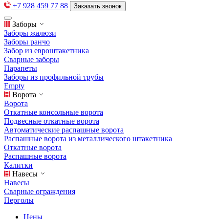
+7 928 459 77 88
Заказать звонок
Заборы
Заборы жалюзи
Заборы ранчо
Забор из евроштакетника
Сварные заборы
Парапеты
Заборы из профильной трубы
Empty
Ворота
Ворота
Откатные консольные ворота
Подвесные откатные ворота
Автоматические распашные ворота
Распашные ворота из металлического штакетника
Откатные ворота
Распашные ворота
Калитки
Навесы
Навесы
Сварные ограждения
Перголы
Цены