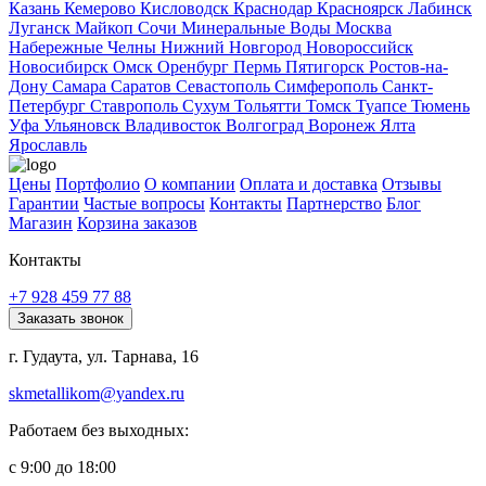
Казань
Кемерово
Кисловодск
Краснодар
Красноярск
Лабинск
Луганск
Майкоп
Сочи
Минеральные Воды
Москва
Набережные Челны
Нижний Новгород
Новороссийск
Новосибирск
Омск
Оренбург
Пермь
Пятигорск
Ростов-на-
Дону
Самара
Саратов
Севастополь
Симферополь
Санкт-
Петербург
Ставрополь
Сухум
Тольятти
Томск
Туапсе
Тюмень
Уфа
Ульяновск
Владивосток
Волгоград
Воронеж
Ялта
Ярославль
Цены
Портфолио
О компании
Оплата и доставка
Отзывы
Гарантии
Частые вопросы
Контакты
Партнерство
Блог
Магазин
Корзина заказов
Контакты
+7 928 459 77 88
Заказать звонок
г. Гудаута, ул. Тарнава, 16
skmetallikom@yandex.ru
Работаем без выходных:
с 9:00 до 18:00