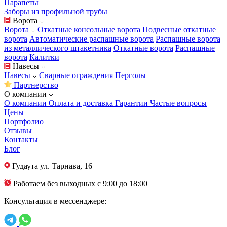
Парапеты
Заборы из профильной трубы
Ворота
Ворота
Откатные консольные ворота
Подвесные откатные
ворота
Автоматические распашные ворота
Распашные ворота
из металлического штакетника
Откатные ворота
Распашные
ворота
Калитки
Навесы
Навесы
Сварные ограждения
Перголы
Партнерство
О компании
О компании
Оплата и доставка
Гарантии
Частые вопросы
Цены
Портфолио
Отзывы
Контакты
Блог
Гудаута
ул. Тарнава, 16
Работаем без выходных с 9:00 до 18:00
Консультация в мессенджере: