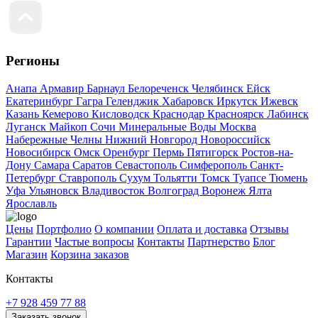
Регионы
Анапа
Армавир
Барнаул
Белореченск
Челябинск
Ейск
Екатеринбург
Гагра
Геленджик
Хабаровск
Иркутск
Ижевск
Казань
Кемерово
Кисловодск
Краснодар
Красноярск
Лабинск
Луганск
Майкоп
Сочи
Минеральные Воды
Москва
Набережные Челны
Нижний Новгород
Новороссийск
Новосибирск
Омск
Оренбург
Пермь
Пятигорск
Ростов-на-
Дону
Самара
Саратов
Севастополь
Симферополь
Санкт-
Петербург
Ставрополь
Сухум
Тольятти
Томск
Туапсе
Тюмень
Уфа
Ульяновск
Владивосток
Волгоград
Воронеж
Ялта
Ярославль
Цены
Портфолио
О компании
Оплата и доставка
Отзывы
Гарантии
Частые вопросы
Контакты
Партнерство
Блог
Магазин
Корзина заказов
Контакты
+7 928 459 77 88
Заказать звонок