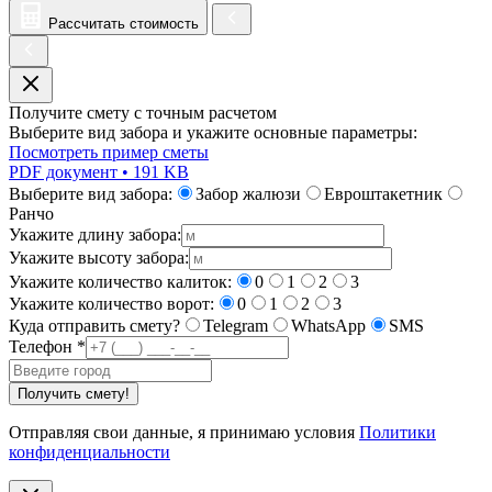
Рассчитать стоимость
Получите смету с точным расчетом
Выберите вид забора и укажите основные параметры:
Посмотреть пример сметы
PDF документ • 191 KB
Выберите вид забора:
Забор жалюзи
Евроштакетник
Ранчо
Укажите длину забора:
Укажите высоту забора:
Укажите количество калиток:
0
1
2
3
Укажите количество ворот:
0
1
2
3
Куда отправить смету?
Telegram
WhatsApp
SMS
Телефон
*
Получить смету!
Отправляя свои данные, я принимаю условия
Политики
конфиденциальности