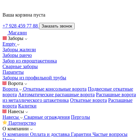
Ваша корзина пуста
+7 928 459 77 88
Заказать звонок
Магазин
Заборы
Empty
Заборы жалюзи
Заборы ранчо
Забор из евроштакетника
Сварные заборы
Парапеты
Заборы из профильной трубы
Ворота
Ворота
Откатные консольные ворота
Подвесные откатные
ворота
Автоматические распашные ворота
Распашные ворота
из металлического штакетника
Откатные ворота
Распашные
ворота
Калитки
Навесы
Навесы
Сварные ограждения
Перголы
Партнерство
О компании
О компании
Оплата и доставка
Гарантии
Частые вопросы
Цены