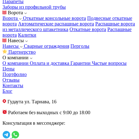
Парапеты
Заборы из профильной трубы
Ворота
Ворота
Откатные консольные ворота
Подвесные откатные
ворота
Автоматические распашные ворота
Распашные ворота
из металлического штакетника
Откатные ворота
Распашные
ворота
Калитки
Навесы
Навесы
Сварные ограждения
Перголы
Партнерство
О компании
О компании
Оплата и доставка
Гарантии
Частые вопросы
Цены
Портфолио
Отзывы
Контакты
Блог
Гудаута
ул. Тарнава, 16
Работаем без выходных с 9:00 до 18:00
Консультация в мессенджере: