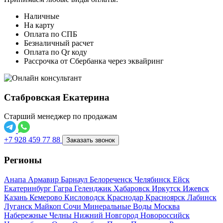
Наличные
На карту
Оплата по СПБ
Безналичный расчет
Оплата по Qr коду
Рассрочка от Сбербанка через эквайринг
Стабровская Екатерина
Старший менеджер по продажам
+7 928 459 77 88
Заказать звонок
Регионы
Анапа
Армавир
Барнаул
Белореченск
Челябинск
Ейск
Екатеринбург
Гагра
Геленджик
Хабаровск
Иркутск
Ижевск
Казань
Кемерово
Кисловодск
Краснодар
Красноярск
Лабинск
Луганск
Майкоп
Сочи
Минеральные Воды
Москва
Набережные Челны
Нижний Новгород
Новороссийск