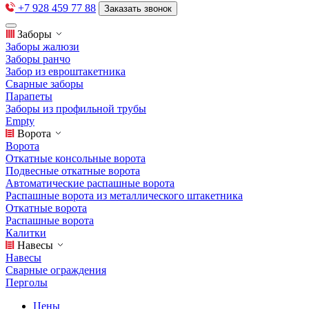
+7 928 459 77 88
Заказать звонок
Заборы
Заборы жалюзи
Заборы ранчо
Забор из евроштакетника
Сварные заборы
Парапеты
Заборы из профильной трубы
Empty
Ворота
Ворота
Откатные консольные ворота
Подвесные откатные ворота
Автоматические распашные ворота
Распашные ворота из металлического штакетника
Откатные ворота
Распашные ворота
Калитки
Навесы
Навесы
Сварные ограждения
Перголы
Цены