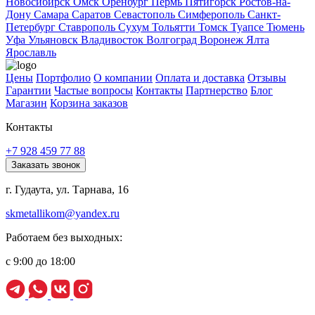
Новосибирск
Омск
Оренбург
Пермь
Пятигорск
Ростов-на-
Дону
Самара
Саратов
Севастополь
Симферополь
Санкт-
Петербург
Ставрополь
Сухум
Тольятти
Томск
Туапсе
Тюмень
Уфа
Ульяновск
Владивосток
Волгоград
Воронеж
Ялта
Ярославль
Цены
Портфолио
О компании
Оплата и доставка
Отзывы
Гарантии
Частые вопросы
Контакты
Партнерство
Блог
Магазин
Корзина заказов
Контакты
+7 928 459 77 88
Заказать звонок
г. Гудаута, ул. Тарнава, 16
skmetallikom@yandex.ru
Работаем без выходных:
с 9:00 до 18:00