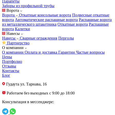
Парапеты
Заборы из профильной трубы
Ворота
Ворота
Откатные консольные ворота
Подвесные откатные
ворота
Автоматические распашные ворота
Распашные ворота
из металлического штакетника
Откатные ворота
Распашные
ворота
Калитки
Навесы
Навесы
Сварные ограждения
Перголы
Партнерство
О компании
О компании
Оплата и доставка
Гарантии
Частые вопросы
Цены
Портфолио
Отзывы
Контакты
Блог
Гудаута
ул. Тарнава, 16
Работаем без выходных с 9:00 до 18:00
Консультация в мессенджере: