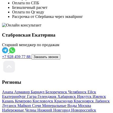
Оплата по СПБ
Безналичный расчет
Оплата по Qr коду
Рассрочка от Сбербанка через эквайринг
Стабровская Екатерина
Старший менеджер по продажам
+7 928 459 77 88
Заказать звонок
Регионы
Анапа
Армавир
Барнаул
Белореченск
Челябинск
Ейск
Екатеринбург
Гагра
Геленджик
Хабаровск
Иркутск
Ижевск
Казань
Кемерово
Кисловодск
Краснодар
Красноярск
Лабинск
Луганск
Майкоп
Сочи
Минеральные Воды
Москва
Набережные Челны
Нижний Новгород
Новороссийск