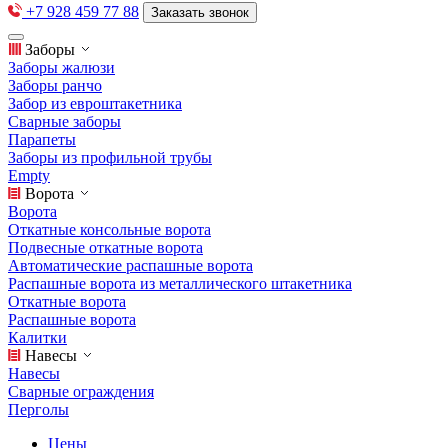
+7 928 459 77 88
Заказать звонок
Заборы
Заборы жалюзи
Заборы ранчо
Забор из евроштакетника
Сварные заборы
Парапеты
Заборы из профильной трубы
Empty
Ворота
Ворота
Откатные консольные ворота
Подвесные откатные ворота
Автоматические распашные ворота
Распашные ворота из металлического штакетника
Откатные ворота
Распашные ворота
Калитки
Навесы
Навесы
Сварные ограждения
Перголы
Цены