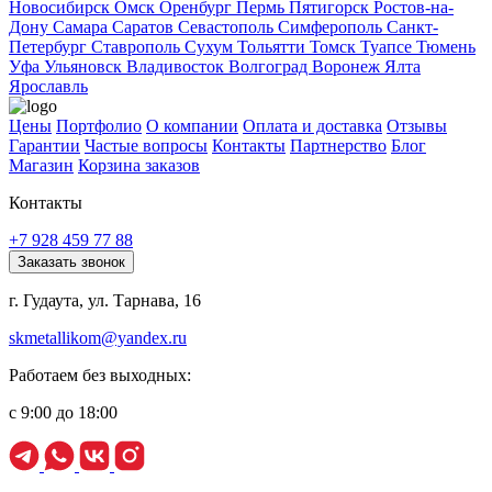
Новосибирск
Омск
Оренбург
Пермь
Пятигорск
Ростов-на-
Дону
Самара
Саратов
Севастополь
Симферополь
Санкт-
Петербург
Ставрополь
Сухум
Тольятти
Томск
Туапсе
Тюмень
Уфа
Ульяновск
Владивосток
Волгоград
Воронеж
Ялта
Ярославль
Цены
Портфолио
О компании
Оплата и доставка
Отзывы
Гарантии
Частые вопросы
Контакты
Партнерство
Блог
Магазин
Корзина заказов
Контакты
+7 928 459 77 88
Заказать звонок
г. Гудаута, ул. Тарнава, 16
skmetallikom@yandex.ru
Работаем без выходных:
с 9:00 до 18:00